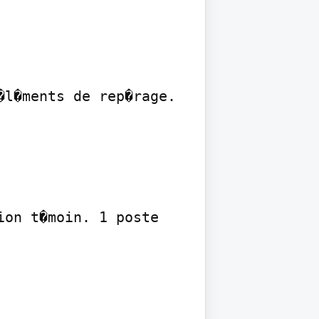
l�ments de rep�rage.

on t�moin. 1 poste
