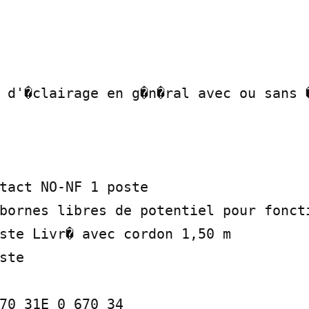
 d'�clairage en g�n�ral avec ou sans �
tact NO-NF 1 poste

bornes libres de potentiel pour foncti
ste Livr� avec cordon 1,50 m

ste

70 31E 0 670 34