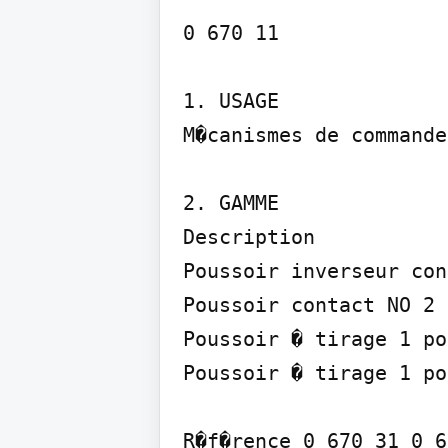
0 670 11

1. USAGE

M�canismes de commande
2. GAMME

Description

Poussoir inverseur con
Poussoir contact NO 2 
Poussoir � tirage 1 po
Poussoir � tirage 1 po
R�f�rence 0 670 31 0 6