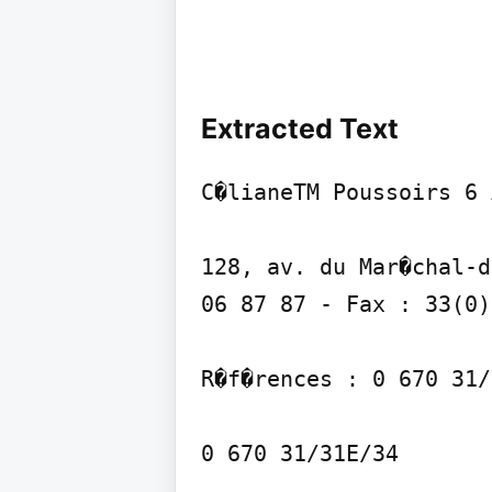
Extracted Text
C�lianeTM Poussoirs 6 A
128, av. du Mar�chal-d
06 87 87 - Fax : 33(0)
R�f�rences : 0 670 31/
0 670 31/31E/34
