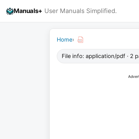
Skip
Manuals+
User Manuals Simplified.
to
content
Home
›
File info: application/pdf · 2
Adver