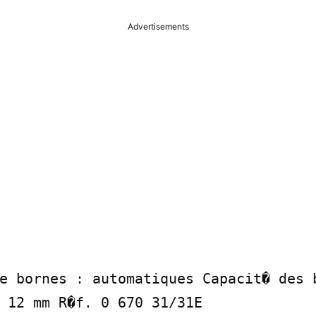
Advertisements
e bornes : automatiques Capacit� des b
 12 mm R�f. 0 670 31/31E
