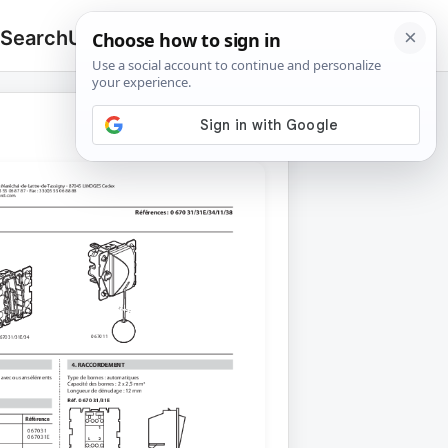
 Search
Upload
🔍
Search
for: