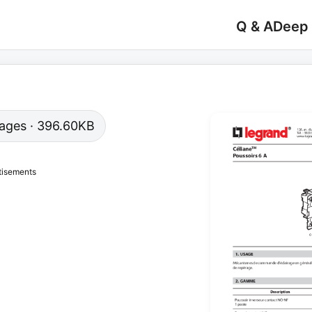
Q & A
Deep
 pages · 396.60KB
tisements