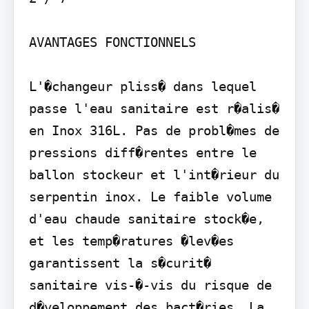
AVANTAGES FONCTIONNELS

L'�changeur pliss� dans lequel 
passe l'eau sanitaire est r�alis� 
en Inox 316L. Pas de probl�mes de 
pressions diff�rentes entre le 
ballon stockeur et l'int�rieur du 
serpentin inox. Le faible volume 
d'eau chaude sanitaire stock�e, 
et les temp�ratures �lev�es 
garantissent la s�curit� 
sanitaire vis-�-vis du risque de 
d�veloppement des bact�ries. La 