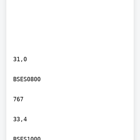
31,0

BSES0800

767

33,4

BSES1000
