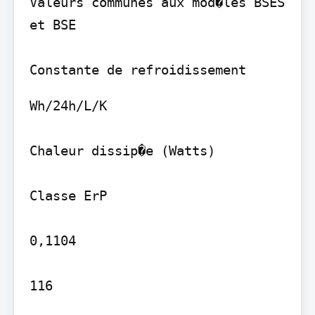
Valeurs communes aux mod�les BSES 
et BSE

Constante de refroidissement
Wh/24h/L/K

Chaleur dissip�e (Watts)

Classe ErP

0,1104

116
