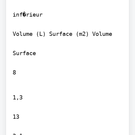
inf�rieur

Volume (L) Surface (m2) Volume

Surface

8
1,3

13
