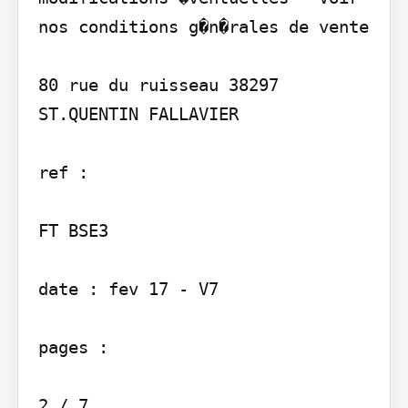
nos conditions g�n�rales de vente

80 rue du ruisseau 38297 
ST.QUENTIN FALLAVIER

ref :

FT BSE3

date : fev 17 - V7

pages :

2 / 7
