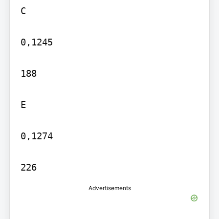
C

0,1245

188

E

0,1274

226
Advertisements