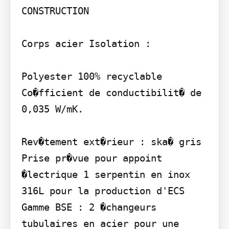
CONSTRUCTION

Corps acier Isolation :

Polyester 100% recyclable 
Co�fficient de conductibilit� de 
0,035 W/mK.

Rev�tement ext�rieur : ska� gris 
Prise pr�vue pour appoint 
�lectrique 1 serpentin en inox 
316L pour la production d'ECS

Gamme BSE : 2 �changeurs 
tubulaires en acier pour une 