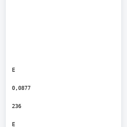
E

0,0877

236

E
