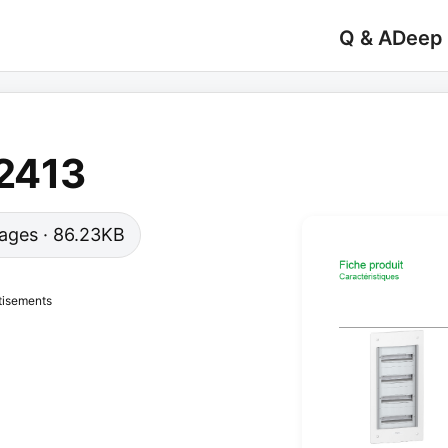
Q & A
Deep
2413
 pages · 86.23KB
tisements