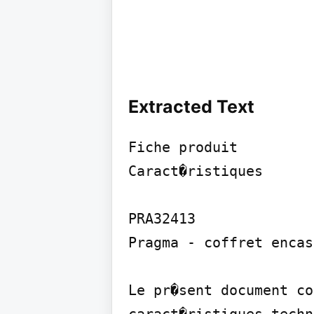
Extracted Text
Fiche produit

Caract�ristiques

PRA32413

Pragma - coffret encas
Le pr�sent document co