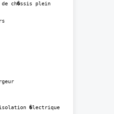
de ch�ssis plein 
s

geur

solation �lectrique 