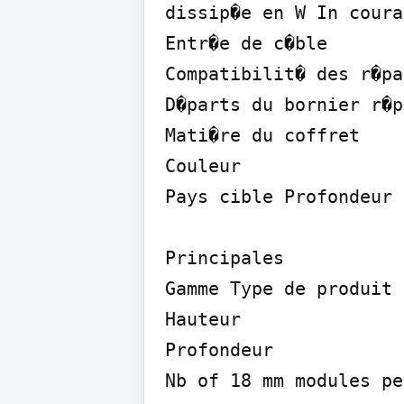
dissip�e en W In coura
Entr�e de c�ble

Compatibilit� des r�pa
D�parts du bornier r�p
Mati�re du coffret

Couleur

Pays cible Profondeur 
Principales

Gamme Type de produit 
Hauteur

Profondeur

Nb of 18 mm modules pe