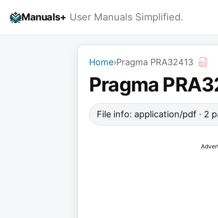
Skip
Manuals+
User Manuals Simplified.
to
content
Home
›
Pragma PRA32413
Pragma PRA3
File info: application/pdf · 2
Adver