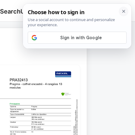
 Search
Upload
🔍
Search
for: