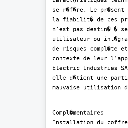
caract�ristiques techn
se r�f�re. Le pr�sent 
la fiabilit� de ces pr
n'est pas destin� � se
utilisateur ou int�gra
de risques compl�te et
contexte de leur l'app
Electric Industries SA
elle d�tient une parti
mauvaise utilisation d
Compl�mentaires

Installation du coffre