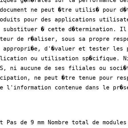
iques g�n�rales sur la performance des
document ne peut �tre utilis� pour d�t
oduits pour des applications utilisate
 substituer � cette d�termination. Il 
teur de r�aliser, sous sa propre respo
 appropri�e, d'�valuer et tester les p
lication ou utilisation sp�cifique. Ni
S, ni aucune de ses filiales ou soci�t
cipation, ne peut �tre tenue pour resp
e l'information contenue dans le pr�s
t Pas de 9 mm Nombre total de modules 