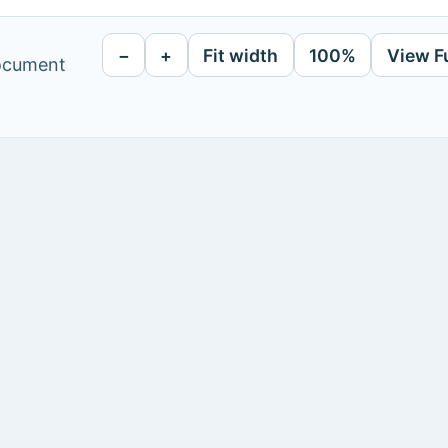
−
+
Fit width
100%
View F
document