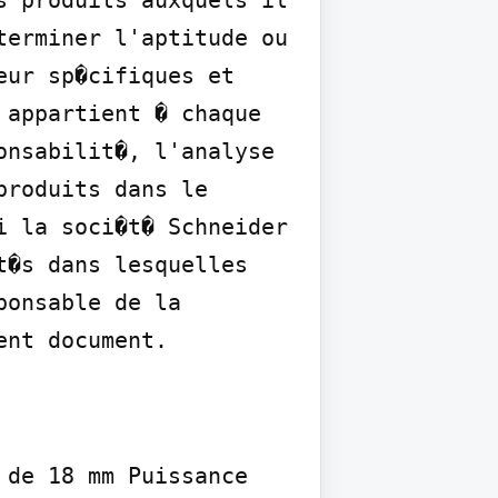
 produits auxquels il 
erminer l'aptitude ou 
ur sp�cifiques et 
appartient � chaque 
nsabilit�, l'analyse 
roduits dans le 
 la soci�t� Schneider 
�s dans lesquelles 
onsable de la 
ent document.
de 18 mm Puissance 