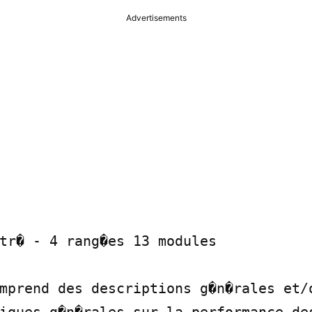
Advertisements
tr� - 4 rang�es 13 modules

mprend des descriptions g�n�rales et/o