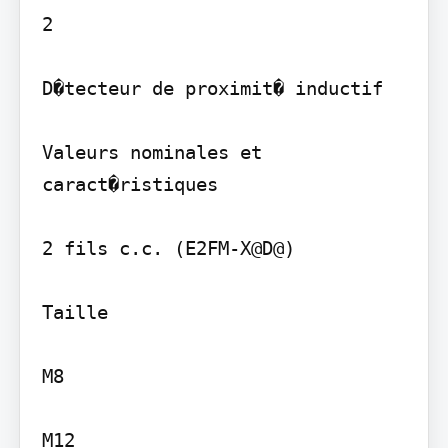
2

D�tecteur de proximit� inductif

Valeurs nominales et 
caract�ristiques

2 fils c.c. (E2FM-X@D@)

Taille

M8

M12
