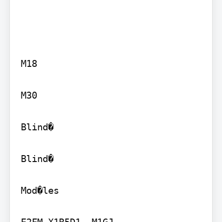
M18

M30

Blind�

Blind�

Mod�les

E2FM-X1R5D1 -M1GJ
