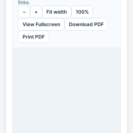
links.
−
+
Fit width
100%
View Fullscreen
Download PDF
Print PDF