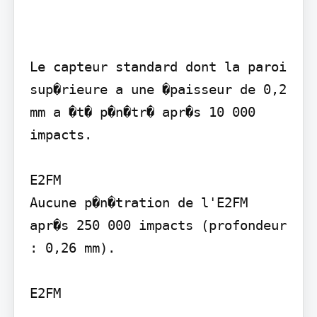
Le capteur standard dont la paroi 
sup�rieure a une �paisseur de 0,2 
mm a �t� p�n�tr� apr�s 10 000 
impacts.

E2FM

Aucune p�n�tration de l'E2FM 
apr�s 250 000 impacts (profondeur 
: 0,26 mm).

E2FM
