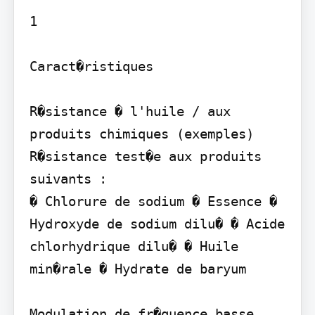
1

Caract�ristiques

R�sistance � l'huile / aux 
produits chimiques (exemples)

R�sistance test�e aux produits 
suivants :

� Chlorure de sodium � Essence � 
Hydroxyde de sodium dilu� � Acide 
chlorhydrique dilu� � Huile 
min�rale � Hydrate de baryum

Modulation de fr�quence basse...
