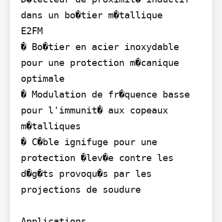
dans un bo�tier m�tallique

E2FM

� Bo�tier en acier inoxydable 
pour une protection m�canique 
optimale

� Modulation de fr�quence basse 
pour l'immunit� aux copeaux 
m�talliques

� C�ble ignifuge pour une 
protection �lev�e contre les 
d�g�ts provoqu�s par les 
projections de soudure

Applications
