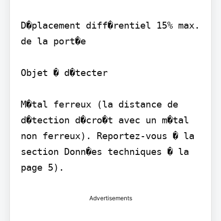
D�placement diff�rentiel 15% max. 
de la port�e

Objet � d�tecter

M�tal ferreux (la distance de 
d�tection d�cro�t avec un m�tal 
non ferreux). Reportez-vous � la 
section Donn�es techniques � la 
page 5).
Advertisements