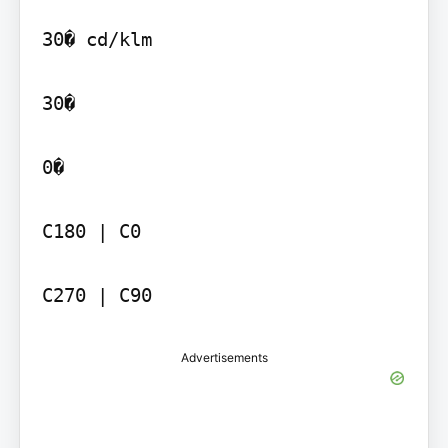
30� cd/klm

30�

0�

C180 | C0

Advertisements