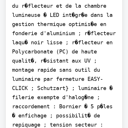
du r�flecteur et de la chambre 
lumineuse � LED int�gr�e dans la 
gestion thermique optimis�e en 
fonderie d'aluminium ; r�flecteur 
laqu� noir lisse ; r�flecteur en 
Polycarbonate (PC) de haute 
qualit�, r�sistant aux UV ; 
montage rapide sans outil du 
luminaire par fermeture EASY-
CLICK ; Schutzart} ; luminaire � 
filerie exempte d'halog�ne ; 
raccordement : Bornier � 5 p�les 
� enfichage ; possibilit� de 
repiquage ; tension secteur : 