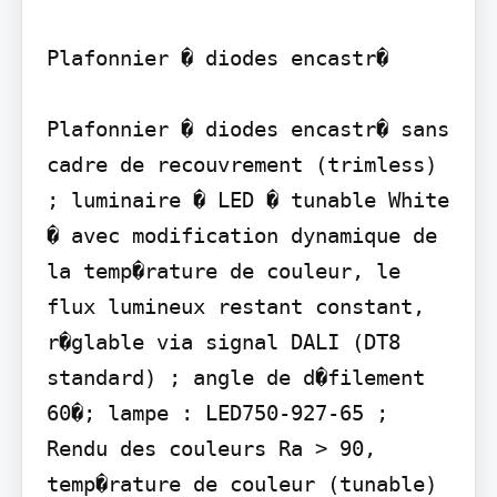
Plafonnier � diodes encastr�

Plafonnier � diodes encastr� sans 
cadre de recouvrement (trimless) 
; luminaire � LED � tunable White 
� avec modification dynamique de 
la temp�rature de couleur, le 
flux lumineux restant constant, 
r�glable via signal DALI (DT8 
standard) ; angle de d�filement 
60�; lampe : LED750-927-65 ; 
Rendu des couleurs Ra > 90, 
temp�rature de couleur (tunable) 