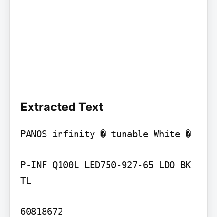
Extracted Text
PANOS infinity � tunable White �

P-INF Q100L LED750-927-65 LDO BK 
TL

60818672
