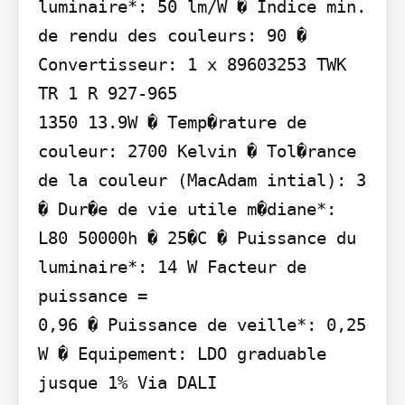
luminaire*: 50 lm/W � Indice min. 
de rendu des couleurs: 90 � 
Convertisseur: 1 x 89603253 TWK 
TR 1 R 927-965

1350 13.9W � Temp�rature de 
couleur: 2700 Kelvin � Tol�rance 
de la couleur (MacAdam intial): 3 
� Dur�e de vie utile m�diane*:

L80 50000h � 25�C � Puissance du 
luminaire*: 14 W Facteur de 
puissance =

0,96 � Puissance de veille*: 0,25 
W � Equipement: LDO graduable 
jusque 1% Via DALI
