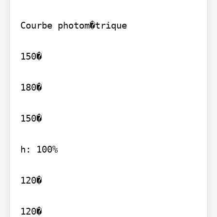
Courbe photom�trique

150�

180�

150�

h: 100%

120�

120�
