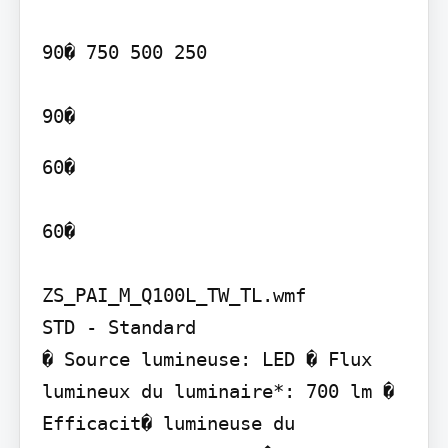
90� 750 500 250

60�

60�

ZS_PAI_M_Q100L_TW_TL.wmf

STD - Standard

� Source lumineuse: LED � Flux 
lumineux du luminaire*: 700 lm � 
Efficacit� lumineuse du 