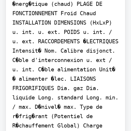
�nerg�tique (chaud) PLAGE DE 
FONCTIONNEMENT Froid Chaud 
INSTALLATION DIMENSIONS (HxLxP) 
u. int. u. ext. POIDS u. int. / 
u. ext. RACCORDEMENTS �LECTRIQUES 
Intensit� Nom. Calibre disjonct. 
C�ble d'interconnexion u. ext / 
u. int. C�ble alimentation Unit� 
� alimenter �lec. LIAISONS 
FRIGORIFIQUES Dia. gaz Dia. 
liquide Long. standard Long. min. 
/ max. D�nivel� max. Type de 
r�frig�rant (Potentiel de 
R�chauffement Global) Charge 