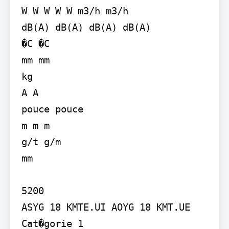
W W W W W m3/h m3/h

dB(A) dB(A) dB(A) dB(A)

�C �C

mm mm

kg

A A

pouce pouce

m m m

g/t g/m

mm

5200

ASYG 18 KMTE.UI AOYG 18 KMT.UE

Cat�gorie 1
