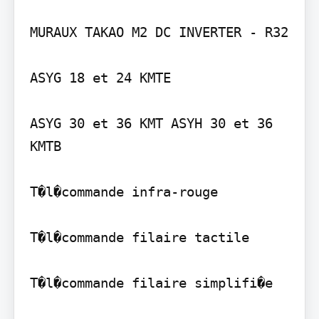
MURAUX TAKAO M2 DC INVERTER - R32

ASYG 18 et 24 KMTE

ASYG 30 et 36 KMT ASYH 30 et 36 
KMTB

T�l�commande infra-rouge

T�l�commande filaire tactile

T�l�commande filaire simplifi�e
