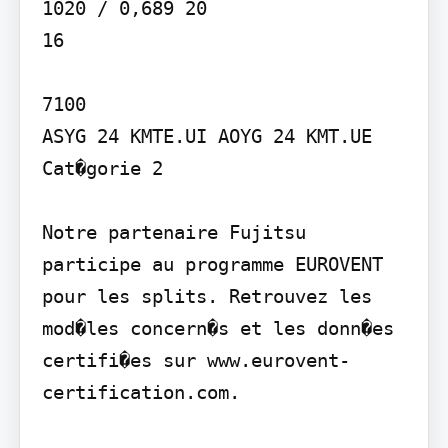
1020 / 0,689 20

16

7100

ASYG 24 KMTE.UI AOYG 24 KMT.UE

Cat�gorie 2

Notre partenaire Fujitsu 
participe au programme EUROVENT 
pour les splits. Retrouvez les 
mod�les concern�s et les donn�es 
certifi�es sur www.eurovent-
certification.com.
