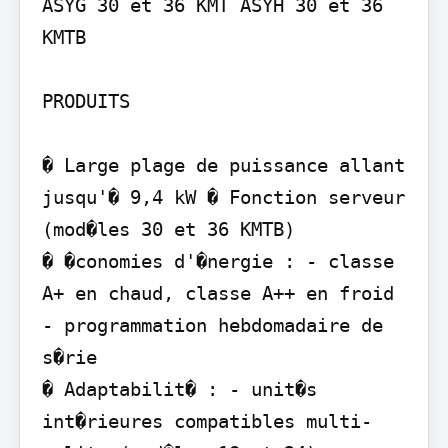
ASYG 30 et 36 KMT ASYH 30 et 36 
KMTB

PRODUITS

� Large plage de puissance allant 
jusqu'� 9,4 kW � Fonction serveur 
(mod�les 30 et 36 KMTB)

� �conomies d'�nergie : - classe 
A+ en chaud, classe A++ en froid 
- programmation hebdomadaire de 
s�rie

� Adaptabilit� : - unit�s 
int�rieures compatibles multi-