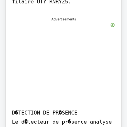
filaire UTY-RNRYZ5.
Advertisements
D�TECTION DE PR�SENCE

Le d�tecteur de pr�sence analyse 