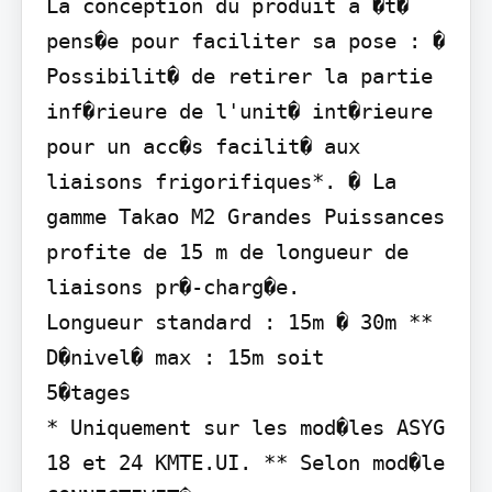
La conception du produit a �t� 
pens�e pour faciliter sa pose : � 
Possibilit� de retirer la partie 
inf�rieure de l'unit� int�rieure 
pour un acc�s facilit� aux 
liaisons frigorifiques*. � La 
gamme Takao M2 Grandes Puissances 
profite de 15 m de longueur de 
liaisons pr�-charg�e.

Longueur standard : 15m � 30m **

D�nivel� max : 15m soit

5�tages

* Uniquement sur les mod�les ASYG 
18 et 24 KMTE.UI. ** Selon mod�le
