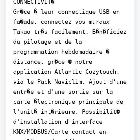
CONNECTIVIT�

Gr�ce � leur connectique USB en 
fa�ade, connectez vos muraux 
Takao tr�s facilement. B�n�ficiez 
du pilotage et de la 
programmation hebdomadaire � 
distance, gr�ce � notre 
application Atlantic Cozytouch, 
via le Pack Naviclim. Ajout d'une 
entr�e et d'une sortie sur la 
carte �lectronique principale de 
l'unit� int�rieure. Possibilit� 
d'installation d'interface 
KNX/MODBUS/Carte contact en 