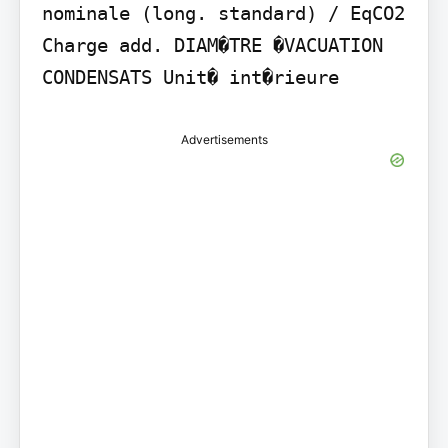
nominale (long. standard) / EqCO2 
Charge add. DIAM�TRE �VACUATION 
CONDENSATS Unit� int�rieure
Advertisements