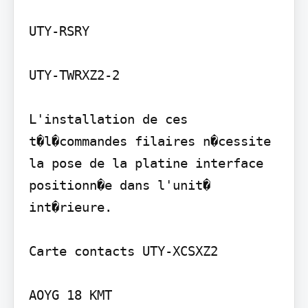
UTY-RSRY

UTY-TWRXZ2-2

L'installation de ces 
t�l�commandes filaires n�cessite 
la pose de la platine interface 
positionn�e dans l'unit� 
int�rieure.

Carte contacts UTY-XCSXZ2

AOYG 18 KMT
