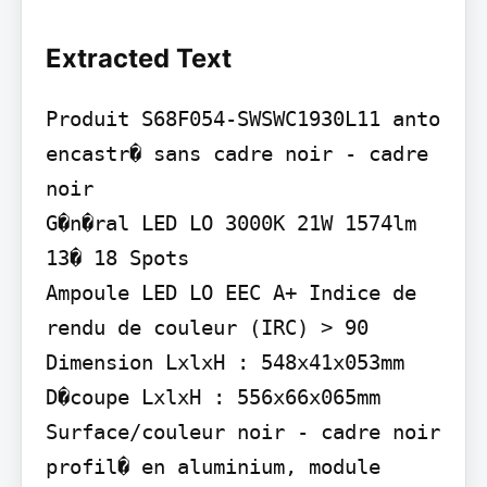
Extracted Text
Produit S68F054-SWSWC1930L11 anto 
encastr� sans cadre noir - cadre 
noir

G�n�ral LED LO 3000K 21W 1574lm 
13� 18 Spots

Ampoule LED LO EEC A+ Indice de 
rendu de couleur (IRC) > 90

Dimension LxlxH : 548x41x053mm 
D�coupe LxlxH : 556x66x065mm

Surface/couleur noir - cadre noir 
profil� en aluminium, module 