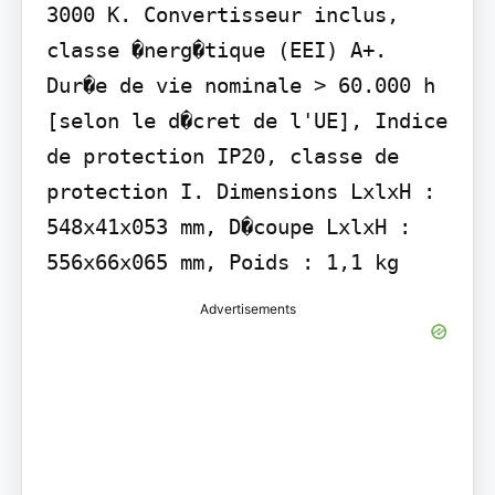
3000 K. Convertisseur inclus, 
classe �nerg�tique (EEI) A+. 
Dur�e de vie nominale > 60.000 h 
[selon le d�cret de l'UE], Indice 
de protection IP20, classe de 
protection I. Dimensions LxlxH : 
548x41x053 mm, D�coupe LxlxH : 
556x66x065 mm, Poids : 1,1 kg
Advertisements