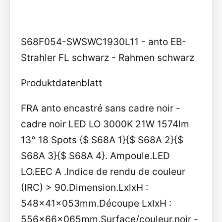
S68F054-SWSWC1930L11 - anto EB-
Strahler FL schwarz - Rahmen schwarz
Produktdatenblatt
FRA anto encastré sans cadre noir -
cadre noir LED LO 3000K 21W 1574lm
13° 18 Spots {$ S68A 1}{$ S68A 2}{$
S68A 3}{$ S68A 4}. Ampoule.LED
LO.EEC A .Indice de rendu de couleur
(IRC) > 90.Dimension.LxlxH :
548x41x053mm.Découpe LxlxH :
556x66x065mm.Surface/couleur.noir -