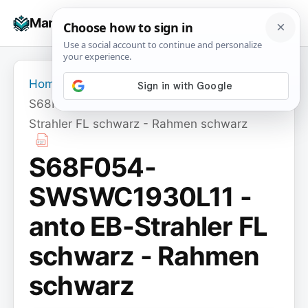
Skip
☰
Manuals+
to
To
content
na
Home
›
S68F054-SWSWC1930L11 - anto EB-
Strahler FL schwarz - Rahmen schwarz
S68F054-
SWSWC1930L11 -
anto EB-Strahler FL
schwarz - Rahmen
schwarz