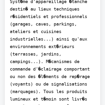
Syst�me d'appareillage �tanche 
destin� au lieux techniques 
r�sidentiels et professionnels 
(garages, caves, parkings, 
ateliers et cuisines 
industrielles...) ainsi qu'aux 
environnements ext�rieurs 
(terrasses, jardins, 
campings...). M�canismes de 
commande d'�clairage comportant 
ou non des �l�ments de rep�rage 
(voyants) ou de signalisations 
(marquages). Tous les produits 
lumineux et t�moin sont livr�s 