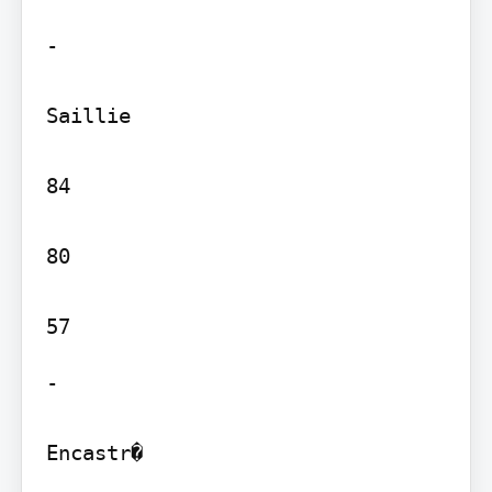
-

Saillie

84

80

-

Encastr�
