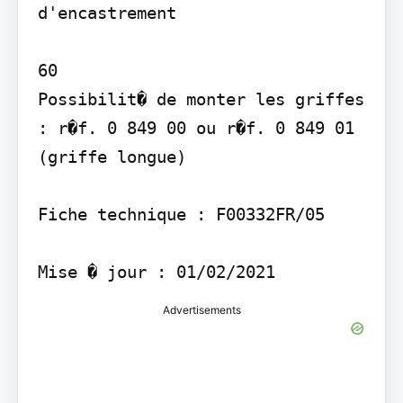
d'encastrement

60

Possibilit� de monter les griffes 
: r�f. 0 849 00 ou r�f. 0 849 01 
(griffe longue)

Fiche technique : F00332FR/05

Advertisements