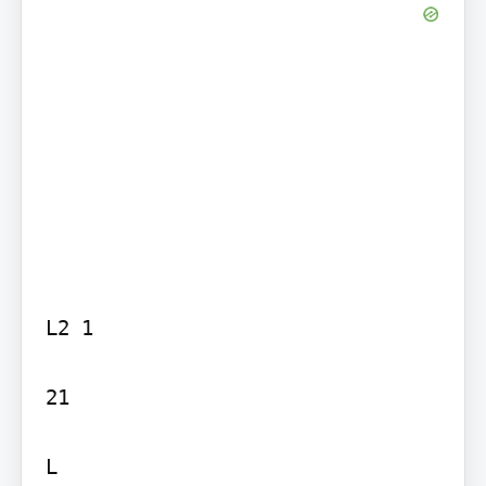
L2 1

21

L
