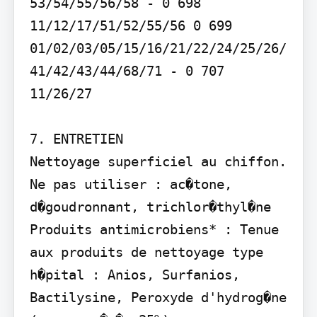
53/54/55/56/58 - 0 698 
11/12/17/51/52/55/56 0 699 
01/02/03/05/15/16/21/22/24/25/26/
41/42/43/44/68/71 - 0 707 
11/26/27

7. ENTRETIEN

Nettoyage superficiel au chiffon. 
Ne pas utiliser : ac�tone, 
d�goudronnant, trichlor�thyl�ne 
Produits antimicrobiens* : Tenue 
aux produits de nettoyage type 
h�pital : Anios, Surfanios, 
Bactilysine, Peroxyde d'hydrog�ne 