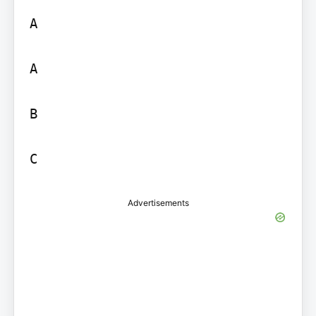
A

A

B

C
Advertisements