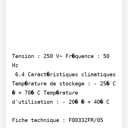
Tension : 250 V~ Fr�quence : 50 
Hz

 6.4 Caract�ristiques climatiques 
Temp�rature de stockage : - 25� C 
� + 70� C Temp�rature 
d'utilisation : - 20� � + 40� C

Fiche technique : F00332FR/05
