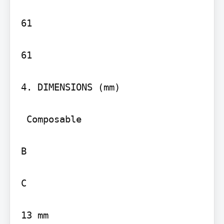
61

61

4. DIMENSIONS (mm)

 Composable

B

C
