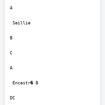
A

 Saillie

B

C

A

 Encastr� B

DC
