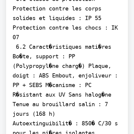
Protection contre les corps 
solides et liquides : IP 55 
Protection contre les chocs : IK 
07

 6.2 Caract�ristiques mati�res 
Bo�te, support : PP 
(Polypropyl�ne charg�) Plaque, 
doigt : ABS Embout, enjoliveur : 
PP + SEBS M�canisme : PC

R�sistant aux UV Sans halog�ne 
Tenue au brouillard salin : 7 
jours (168 h)

Autoextinguibilit� : 850� C/30 s 
pour les pi�ces isolantes 