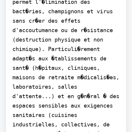
permet l'�limination des 
bact�ries, champignons et virus 
sans cr�er des effets 
d'accoutumance ou de r�sistance 
(destruction physique et non 
chimique). Particuli�rement 
adapt�s aux �tablissements de 
sant� (h�pitaux, cliniques, 
maisons de retraite m�dicalis�es, 
laboratoires, salles 
d'attente...) et en g�n�ral � des 
espaces sensibles aux exigences 
sanitaires (cuisines 
industrielles, collectives, de 