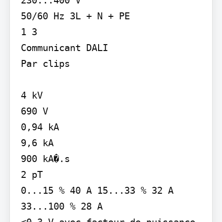
50/60 Hz 3L + N + PE

1 3

Communicant DALI

Par clips

4 kV

690 V

0,94 kA

9,6 kA

900 kA�.s

2 pT

0...15 % 40 A 15...33 % 32 A 
33...100 % 28 A

<0,3 V avec facteur de puissance 