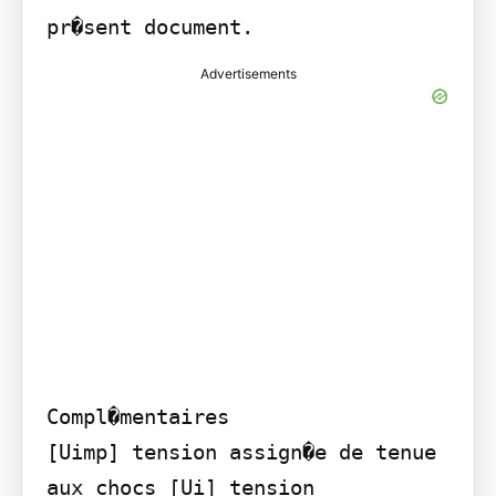
pr�sent document.
Advertisements
Compl�mentaires

[Uimp] tension assign�e de tenue 
aux chocs [Ui] tension 