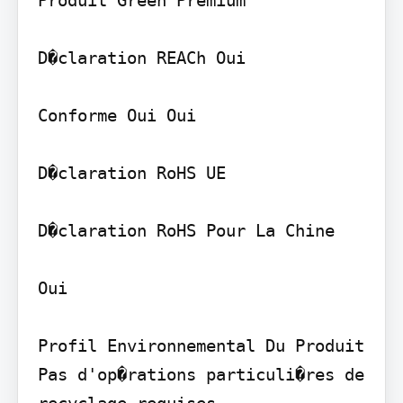
D�claration REACh Oui

Conforme Oui Oui

D�claration RoHS UE

D�claration RoHS Pour La Chine

Oui

Profil Environnemental Du Produit

Pas d'op�rations particuli�res de 
recyclage requises
