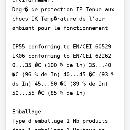
Degr� de protection IP Tenue aux 
chocs IK Temp�rature de l'air 
ambiant pour le fonctionnement

IP55 conforming to EN/CEI 60529

IK06 conforming to EN/CEI 62262

0...35 �C (100 % de ln) 35...40 
�C (96 % de In) 40...45 �C (93 % 
de In) 45...50 �C (89 % de In) 
50...55 �C (85 % de In)

Emballage

Type d'emballage 1 Nb produits 
dans l'emballage 1 Hauteur de 