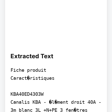
Extracted Text
Fiche produit

Caract�ristiques

KBA40ED4303W

Canalis KBA - �l�ment droit 40A - 
3m blanc 3L +N+PE 3 fen�tres
