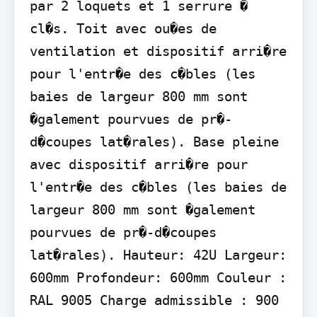
par 2 loquets et 1 serrure � 
cl�s. Toit avec ou�es de 
ventilation et dispositif arri�re 
pour l'entr�e des c�bles (les 
baies de largeur 800 mm sont 
�galement pourvues de pr�-
d�coupes lat�rales). Base pleine 
avec dispositif arri�re pour 
l'entr�e des c�bles (les baies de 
largeur 800 mm sont �galement 
pourvues de pr�-d�coupes 
lat�rales). Hauteur: 42U Largeur: 
600mm Profondeur: 600mm Couleur : 
RAL 9005 Charge admissible : 900 