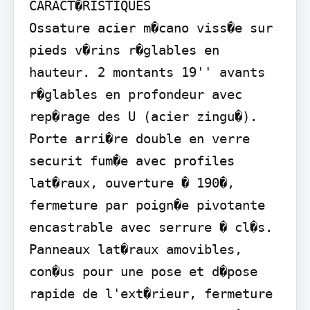
CARACT�RISTIQUES

Ossature acier m�cano viss�e sur 
pieds v�rins r�glables en 
hauteur. 2 montants 19'' avants 
r�glables en profondeur avec 
rep�rage des U (acier zingu�). 
Porte arri�re double en verre 
securit fum�e avec profiles 
lat�raux, ouverture � 190�, 
fermeture par poign�e pivotante 
encastrable avec serrure � cl�s. 
Panneaux lat�raux amovibles, 
con�us pour une pose et d�pose 
rapide de l'ext�rieur, fermeture 