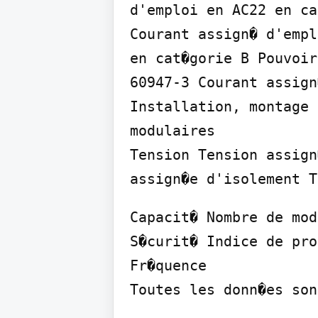
d'emploi en AC22 en ca
Courant assign� d'empl
en cat�gorie B Pouvoir
60947-3 Courant assign
Installation, montage 
modulaires

Tension Tension assign
assign�e d'isolement T
Capacit� Nombre de mod
S�curit� Indice de pro
Fr�quence

Toutes les donn�es son