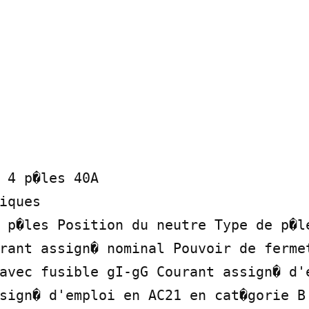
 4 p�les 40A

iques

 p�les Position du neutre Type de p�le
rant assign� nominal Pouvoir de fermet
avec fusible gI-gG Courant assign� d'e
sign� d'emploi en AC21 en cat�gorie B 