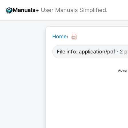
Skip
Manuals+
User Manuals Simplified.
to
content
Home
›
File info: application/pdf · 2
Adver