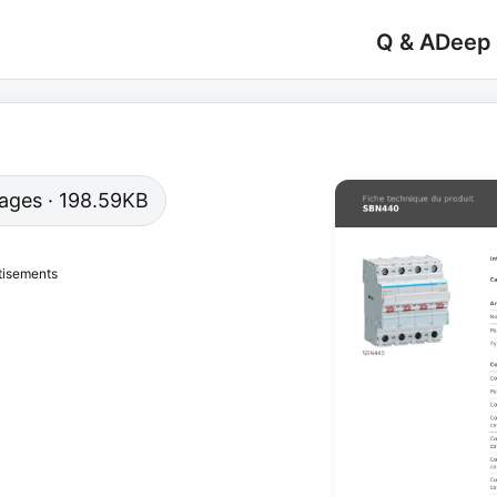
Q & A
Deep
 pages · 198.59KB
tisements