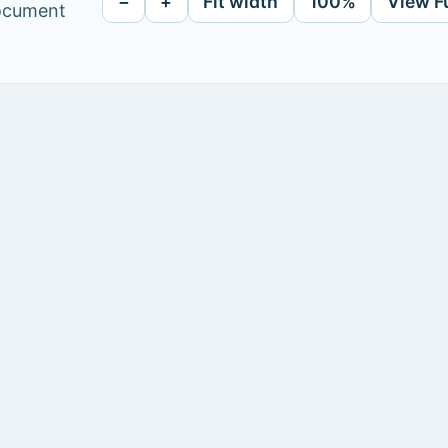
−
+
Fit width
100%
View F
document