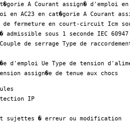
t�gorie A Courant assign� d'emploi en 
oi en AC23 en cat�gorie A Courant assi
 de fermeture en court-circuit Icm sou
� admissible sous 1 seconde IEC 60947

Couple de serrage Type de raccordement
�e d'emploi Ue Type de tension d'alime
ension assign�e de tenue aux chocs
ules

tection IP

t sujettes � erreur ou modification
