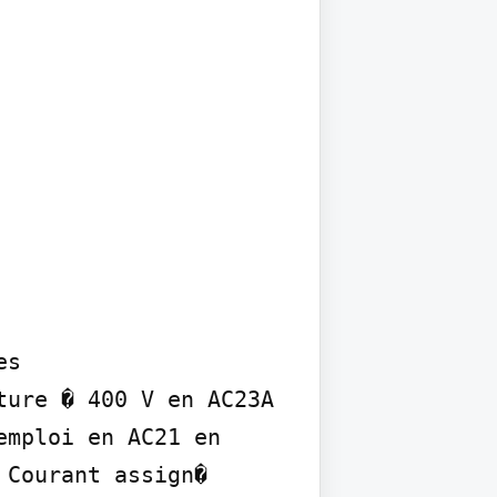
s

ure � 400 V en AC23A 
mploi en AC21 en 
Courant assign� 