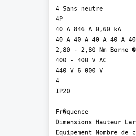
4 Sans neutre

4P

40 A 846 A 0,60 kA

40 A 40 A 40 A 40 A 40
2,80 - 2,80 Nm Borne �
400 - 400 V AC

440 V 6 000 V

4

IP20

Fr�quence

Dimensions Hauteur Lar
Equipement Nombre de c