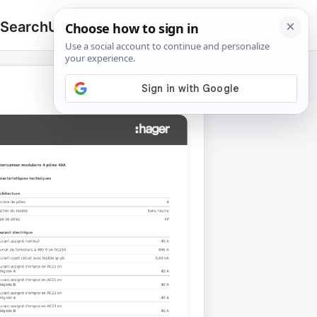
 Search
Upload
🔍
Search
for: