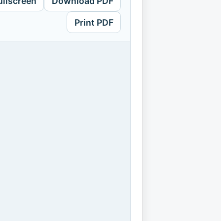
ullscreen
Download PDF
Print PDF