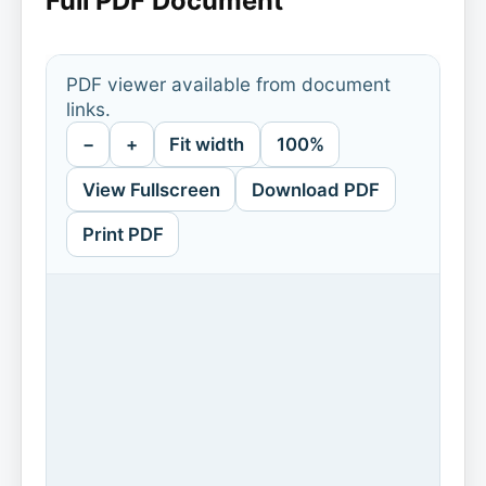
Full PDF Document
PDF viewer available from document
links.
−
+
Fit width
100%
View Fullscreen
Download PDF
Print PDF