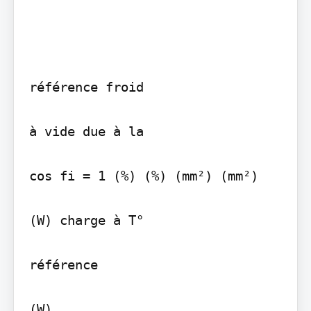
référence froid

à vide due à la

cos fi = 1 (%) (%) (mm²) (mm²)

(W) charge à T°

référence

(W)
