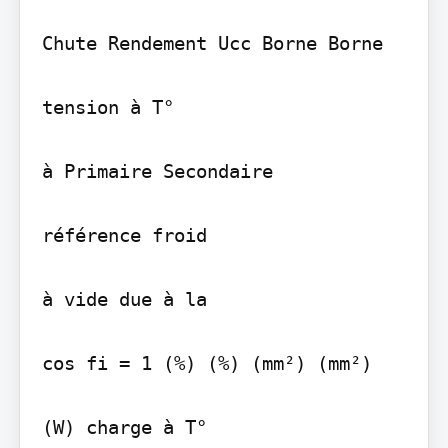
Chute Rendement Ucc Borne Borne

tension à T°

à Primaire Secondaire

référence froid

à vide due à la

cos fi = 1 (%) (%) (mm²) (mm²)

(W) charge à T°
