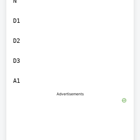
N

D1

D2

D3

A1
Advertisements