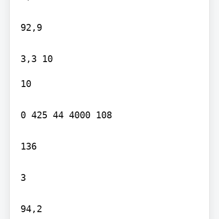
92,9

10

0 425 44 4000 108

136

3

94,2
