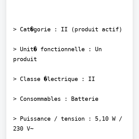
> Cat�gorie : II (produit actif)

> Unit� fonctionnelle : Un 
produit

> Classe �lectrique : II

> Consommables : Batterie

> Puissance / tension : 5,10 W / 
230 V~
