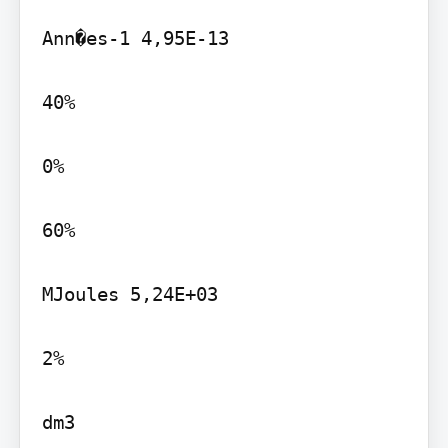
Ann�es-1 4,95E-13

40%

0%

60%

MJoules 5,24E+03

2%

dm3
