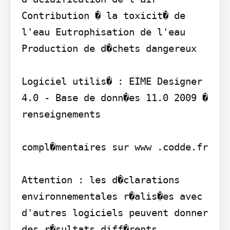
Contribution � la toxicit� de 
l'eau Eutrophisation de l'eau 
Production de d�chets dangereux

Logiciel utilis� : EIME Designer 
4.0 - Base de donn�es 11.0 2009 � 
renseignements

compl�mentaires sur www .codde.fr

Attention : les d�clarations 
environnementales r�alis�es avec 
d'autres logiciels peuvent donner 
des r�sultats diff�rents.