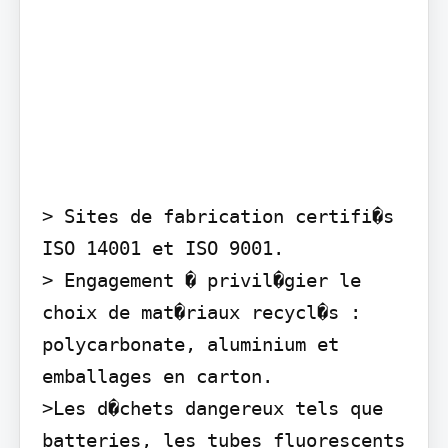
> Sites de fabrication certifi�s 
ISO 14001 et ISO 9001.

> Engagement � privil�gier le 
choix de mat�riaux recycl�s : 
polycarbonate, aluminium et 
emballages en carton.

>Les d�chets dangereux tels que 
batteries, les tubes fluorescents 