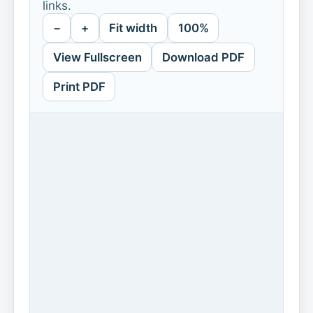
links.
−
+
Fit width
100%
View Fullscreen
Download PDF
Print PDF