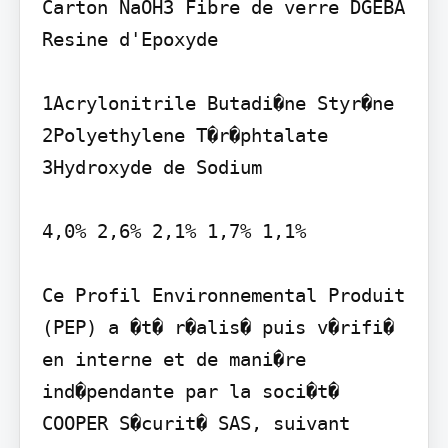
Carton NaOH3 Fibre de verre DGEBA 
Resine d'Epoxyde

1Acrylonitrile Butadi�ne Styr�ne 
2Polyethylene T�r�phtalate 
3Hydroxyde de Sodium

4,0% 2,6% 2,1% 1,7% 1,1%

Ce Profil Environnemental Produit 
(PEP) a �t� r�alis� puis v�rifi� 
en interne et de mani�re 
ind�pendante par la soci�t� 
COOPER S�curit� SAS, suivant 