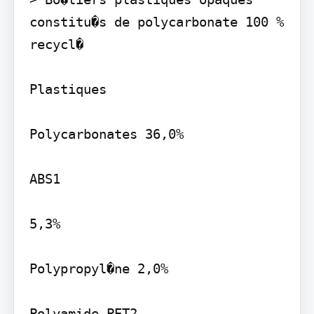
constitu�s de polycarbonate 100 % 
recycl�

Plastiques

Polycarbonates 36,0%

ABS1

5,3%

Polypropyl�ne 2,0%

Polyamide PET2
