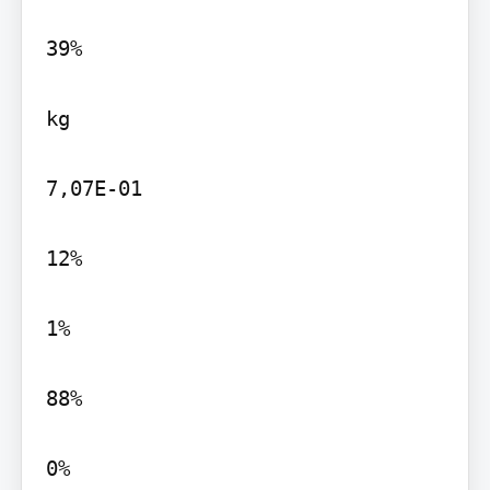
39%

kg

7,07E-01

12%

1%

88%

0%
