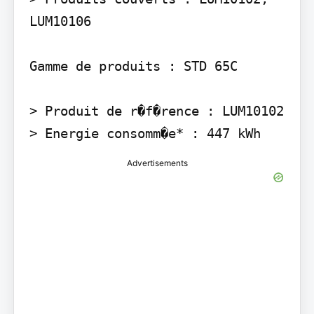
LUM10106

Gamme de produits : STD 65C

> Produit de r�f�rence : LUM10102 
> Energie consomm�e* : 447 kWh
Advertisements