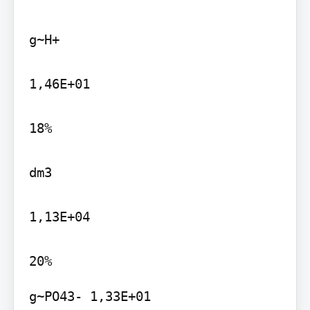
g~H+

1,46E+01

18%

dm3

1,13E+04

g~PO43- 1,33E+01
