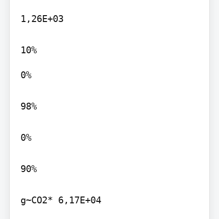
1,26E+03

0%

98%

0%

90%

g~CO2* 6,17E+04
