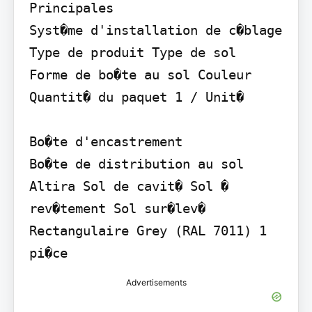
Principales

Syst�me d'installation de c�blage 
Type de produit Type de sol

Forme de bo�te au sol Couleur 
Quantit� du paquet 1 / Unit�

Bo�te d'encastrement

Bo�te de distribution au sol 
Altira Sol de cavit� Sol � 
rev�tement Sol sur�lev� 
Rectangulaire Grey (RAL 7011) 1 
pi�ce
Advertisements