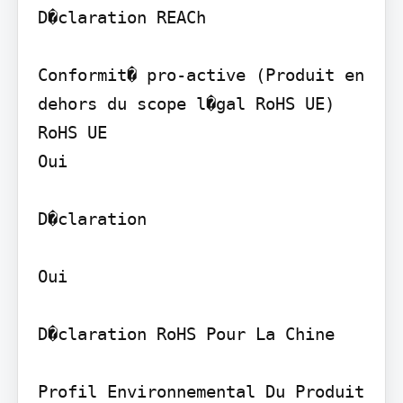
D�claration REACh

Conformit� pro-active (Produit en 
dehors du scope l�gal RoHS UE) 
RoHS UE

Oui

D�claration

Oui

D�claration RoHS Pour La Chine

Profil Environnemental Du Produit