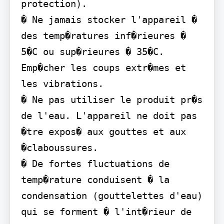
protection).

� Ne jamais stocker l'appareil � 
des temp�ratures inf�rieures � 
5�C ou sup�rieures � 35�C. 
Emp�cher les coups extr�mes et 
les vibrations.

� Ne pas utiliser le produit pr�s 
de l'eau. L'appareil ne doit pas 
�tre expos� aux gouttes et aux 
�claboussures.

� De fortes fluctuations de 
temp�rature conduisent � la 
condensation (gouttelettes d'eau) 
qui se forment � l'int�rieur de 