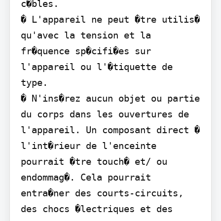
c�bles.

� L'appareil ne peut �tre utilis� 
qu'avec la tension et la 
fr�quence sp�cifi�es sur 
l'appareil ou l'�tiquette de 
type.

� N'ins�rez aucun objet ou partie 
du corps dans les ouvertures de 
l'appareil. Un composant direct � 
l'int�rieur de l'enceinte 
pourrait �tre touch� et/ ou 
endommag�. Cela pourrait 
entra�ner des courts-circuits, 
des chocs �lectriques et des 