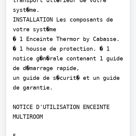
transport ult�rieur de votre 
syst�me.

INSTALLATION Les composants de 
votre syst�me

� 1 Enceinte Thermor by Cabasse. 
� 1 housse de protection. � 1 
notice g�n�rale contenant 1 guide 
de d�marrage rapide,

un guide de s�curit� et un guide 
de garantie.

NOTICE D'UTILISATION ENCEINTE 
MULTIROOM
