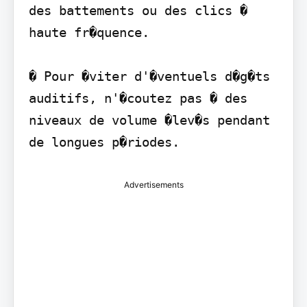
des battements ou des clics � 
haute fr�quence.

� Pour �viter d'�ventuels d�g�ts 
auditifs, n'�coutez pas � des 
niveaux de volume �lev�s pendant 
de longues p�riodes.
Advertisements