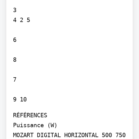
3

4 2 5

6

8

7

RÉFÉRENCES

Puissance (W)

MOZART DIGITAL HORIZONTAL 500 750 