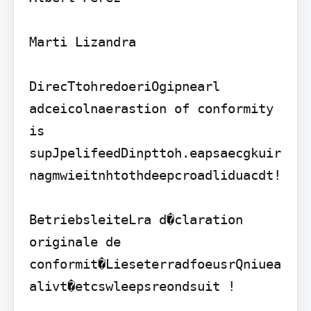
Marti Lizandra

DirecTtohredoeriOgipnearl 
adceicolnaerastion of conformity 
is 
supJpelifeedDinpttoh.eapsaecgkuir
nagmwieitnhtothdeepcroadliduacdt!

BetriebsleiteLra d�claration 
originale de 
conformit�LieseterradfoeusrQniuea
alivt�etcswleepsreondsuit !
