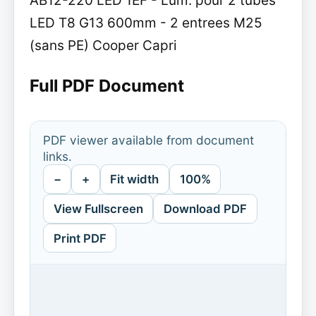
AB12-220 LED 1EF - Lum. pour 2 tubes
LED T8 G13 600mm - 2 entrees M25
(sans PE) Cooper Capri
Full PDF Document
PDF viewer available from document
links.
−
+
Fit width
100%
View Fullscreen
Download PDF
Print PDF