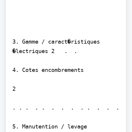
3. Gamme / caract�ristiques 
�lectriques 2   .  . 

4. Cotes encombrements

2

. . .  . .  .  .  .  . .  .  .  .  

5. Manutention / levage
