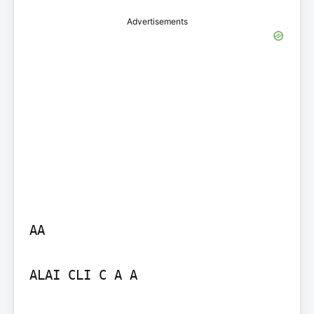
Advertisements
AA

ALAI CLI C A A
