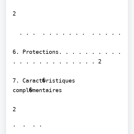
2

  . . .  . . . . . . .  . . . . . 

6. Protections. . . . . . . . . . 
. . . . . . . . . . . . . 2

7. Caract�ristiques 
compl�mentaires

.  .  . .  
