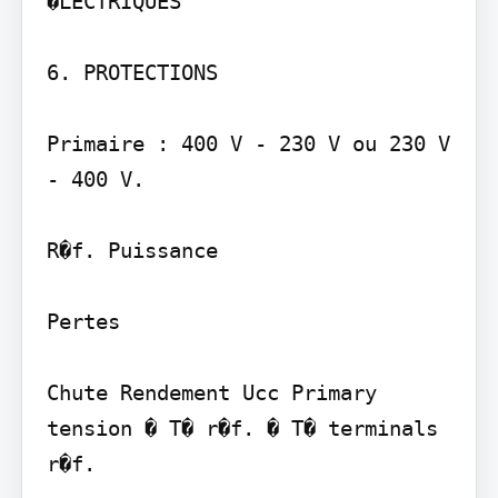
�LECTRIQUES 

6. PROTECTIONS 

Primaire : 400 V - 230 V ou 230 V 
- 400 V.

R�f. Puissance

Pertes

Chute Rendement Ucc Primary 
tension � T� r�f. � T� terminals

r�f.
