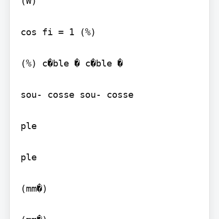
(W)

cos fi = 1 (%)

(%) c�ble � c�ble �

sou- cosse sou- cosse

ple

ple

(mm�)
