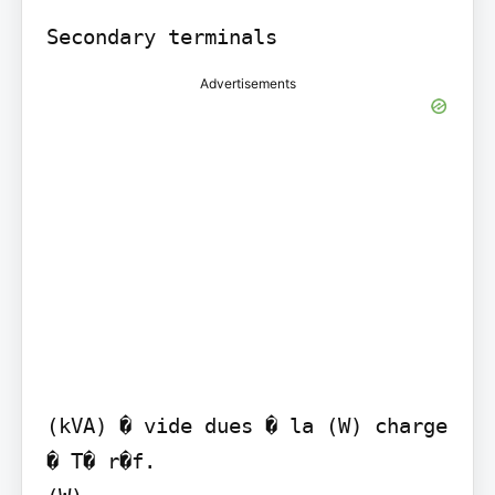
Secondary terminals
Advertisements
(kVA) � vide dues � la (W) charge

� T� r�f.
