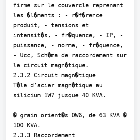
firme sur le couvercle reprenant 
les �l�ments : - r�f�rence 
produit, - tensions et 
intensit�s, - fr�quence, - IP, - 
puissance, - norme, - fr�quence, 
- Ucc, Sch�ma de raccordement sur 
le circuit magn�tique.

2.3.2 Circuit magn�tique 

T�le d'acier magn�tique au 
silicium 1W7 jusque 40 KVA.

� grain orient�s 0W6, de 63 KVA � 
100 KVA.

2.3.3 Raccordement 
