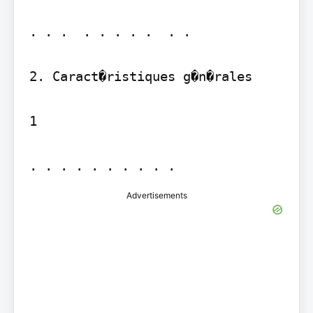
. . .  . . . . .  . . 

2. Caract�ristiques g�n�rales

1

. . . . . . . . . . 
Advertisements