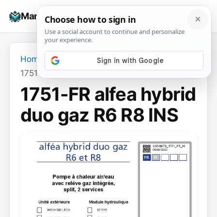
Skip
☰
Manuals+
to
To
content
na
Home
›
1751-FR alfea hybrid duo gaz R6 R8 INS
1751-FR alfea hybrid
duo gaz R6 R8 INS