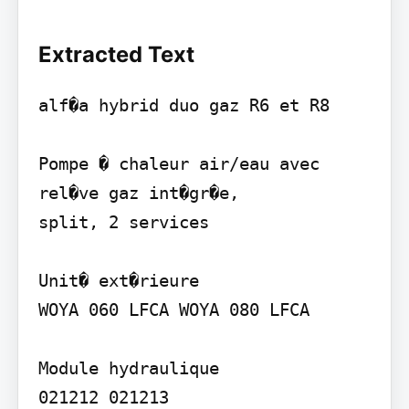
Extracted Text
alf�a hybrid duo gaz R6 et R8

Pompe � chaleur air/eau avec 
rel�ve gaz int�gr�e,

split, 2 services

Unit� ext�rieure

WOYA 060 LFCA WOYA 080 LFCA

Module hydraulique

021212 021213
