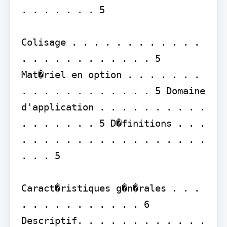
. . . . . . . 5

Colisage . . . . . . . . . . . . 
. . . . . . . . . . . . 5 
Mat�riel en option . . . . . . . 
. . . . . . . . . . . . 5 Domaine 
d'application . . . . . . . . . . 
. . . . . . . 5 D�finitions . . . 
. . . . . . . . . . . . . . . . . 
. . . 5

Caract�ristiques g�n�rales . . . 
. . . . . . . . . . . 6 
Descriptif. . . . . . . . . . . . 