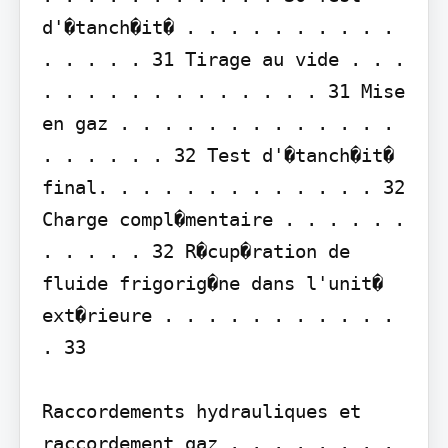
d'�tanch�it� . . . . . . . . . . 
. . . . . 31 Tirage au vide . . . 
. . . . . . . . . . . . . 31 Mise 
en gaz . . . . . . . . . . . . . 
. . . . . . 32 Test d'�tanch�it� 
final. . . . . . . . . . . . . 32 
Charge compl�mentaire . . . . . . 
. . . . . 32 R�cup�ration de 
fluide frigorig�ne dans l'unit� 
ext�rieure . . . . . . . . . . . 
. 33

Raccordements hydrauliques et 
raccordement gaz . . . . . . . . 