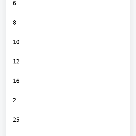
6

8

10

12

16

2

25
