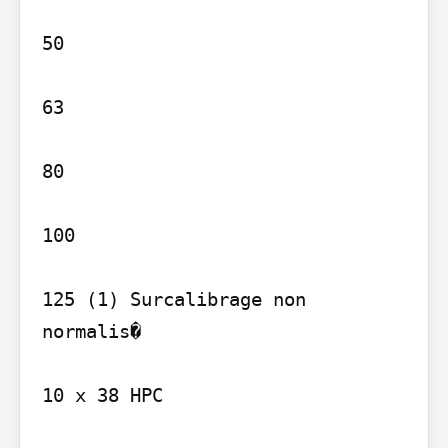
50

63

80

100

125 (1) Surcalibrage non 
normalis�

10 x 38 HPC
