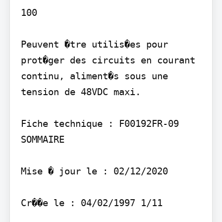
100

Peuvent �tre utilis�es pour 
prot�ger des circuits en courant 
continu, aliment�s sous une 
tension de 48VDC maxi.

Fiche technique : F00192FR-09 
SOMMAIRE

Mise � jour le : 02/12/2020

Cr��e le : 04/02/1997 1/11
