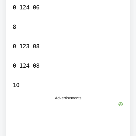
0 124 06

8

0 123 08

0 124 08

10
Advertisements