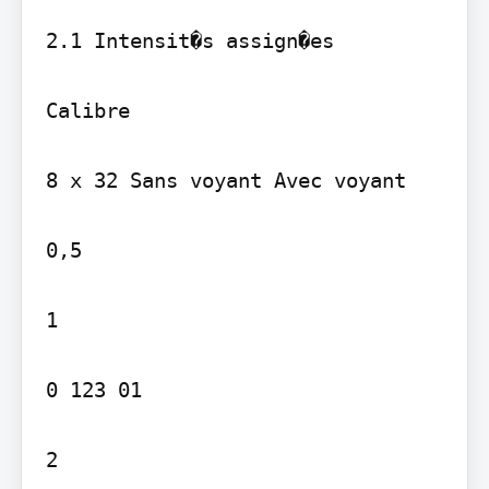
2.1 Intensit�s assign�es

Calibre

8 x 32 Sans voyant Avec voyant

0,5

1

0 123 01

2
