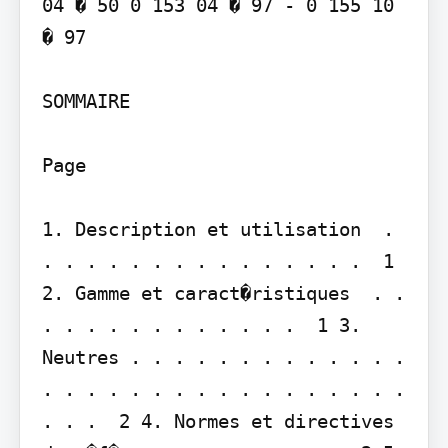
04 � 50 0 153 04 � 97 - 0 155 10 
� 97

SOMMAIRE

Page

1. Description et utilisation  . 
. . . . . . . . . . . . . . .  1 
2. Gamme et caract�ristiques  . . 
. . . . . . . . . . . .  1 3. 
Neutres . . . . . . . . . . . . . 
. . . . . . . . . . . . . . . . . 
. . .  2 4. Normes et directives 