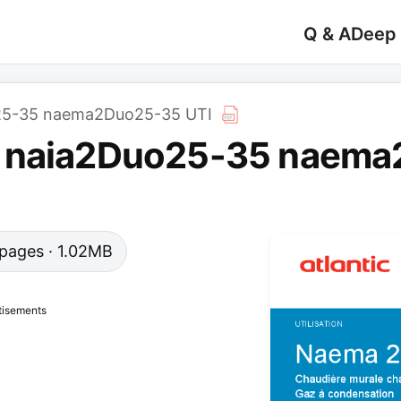
Q & A
Deep
25-35 naema2Duo25-35 UTI
R naia2Duo25-35 naem
0 pages · 1.02MB
tisements