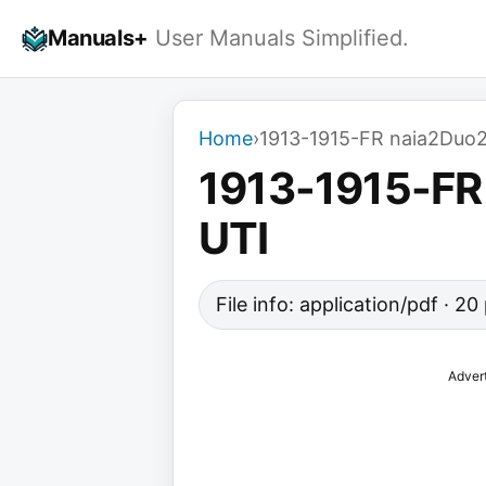
Skip
Manuals+
User Manuals Simplified.
to
content
Home
›
1913-1915-FR naia2Duo
1913-1915-F
UTI
File info: application/pdf · 2
Adver