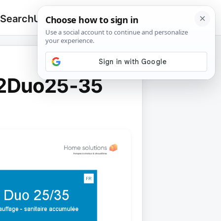
 Search
Upload
🔍
Search
for:
a2Duo25-35