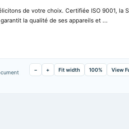
citons de votre choix. Certifiée ISO 9001, la So
arantit la qualité de ses appareils et ...
−
+
Fit width
100%
View F
document