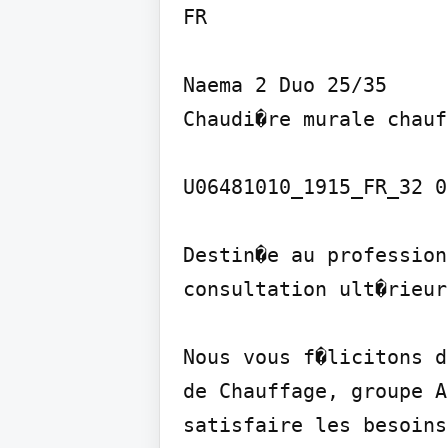
FR

Naema 2 Duo 25/35

Chaudi�re murale chauf
U06481010_1915_FR_32 0
Destin�e au profession
consultation ult�rieure
Nous vous f�licitons d
de Chauffage, groupe A
satisfaire les besoins