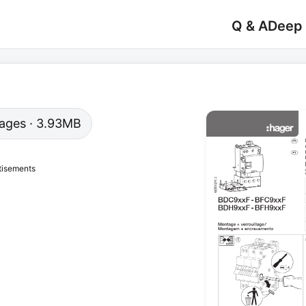
Q & A
Deep
 pages · 3.93MB
tisements