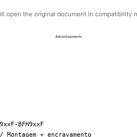
t will open the original document in compatibilit
Advertisements
9xxF-BFH9xxF

/ Montagem + encravamento
