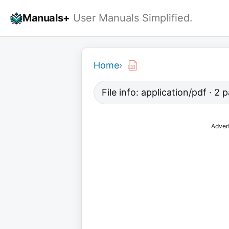
Skip
Manuals+
User Manuals Simplified.
to
content
Home
›
File info: application/pdf · 2
Adver