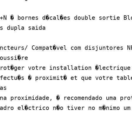
+N � bornes d�cal�es double sortie Blo
s dupla saida

ncteurs/ Compat�vel com disjuntores NF
oussi�re

rot�ger votre installation �lectrique 
fectu�s � proximit� et que votre table
s

na proximidade, � recomendado uma prot
adro el�ctrico n�o tiver no m�nimo um 