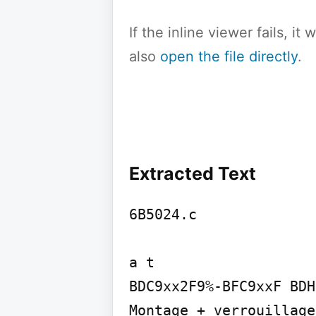
If the inline viewer fails, i
also
open the file directly
.
Extracted Text
6B5024.c

a t

BDC9xx2F9%-BFC9xxF BDH
Montage + verrouillage