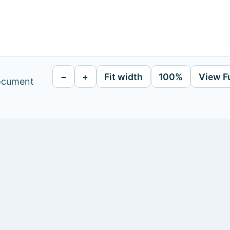
−
+
Fit width
100%
View F
document