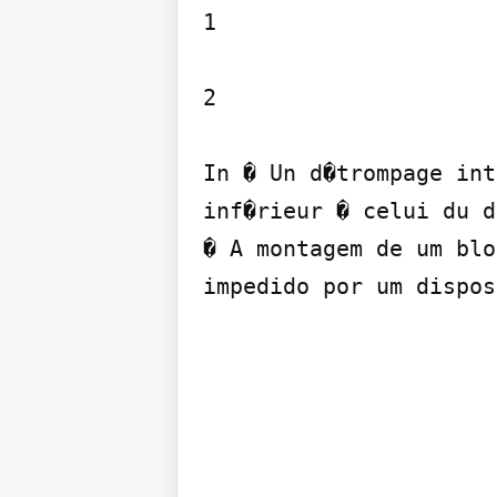
1

2

In � Un d�trompage int
inf�rieur � celui du d
� A montagem de um blo
impedido por um dispos