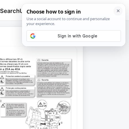
 Search
Upload
🔍
Search
for: