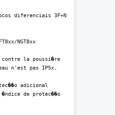
cos diferenciais 3F+N 
T8xx/NGT8xx

contre la poussi�re 
au n'est pas IP5x.

ec��o adicional 
�ndice de protec��o 