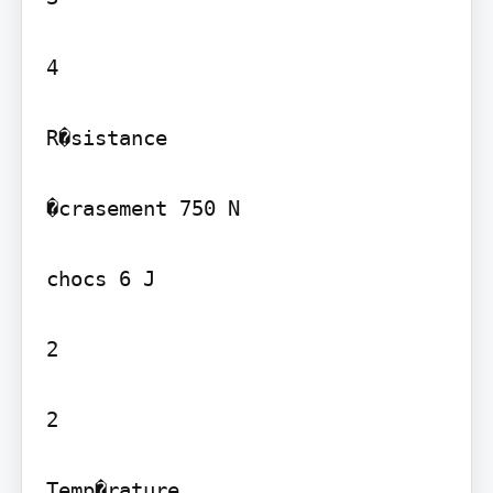
4

R�sistance

�crasement 750 N

chocs 6 J

2

2

Temp�rature
