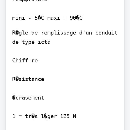
R�gle de remplissage d'un conduit 
de type icta

Chiff re

R�sistance

�crasement

1 = tr�s l�ger 125 N
