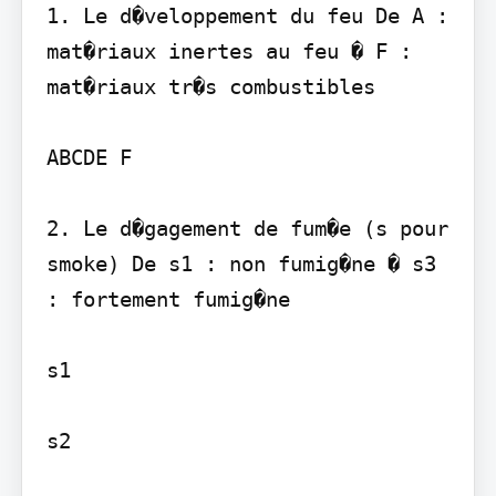
1. Le d�veloppement du feu De A : 
mat�riaux inertes au feu � F : 
mat�riaux tr�s combustibles

ABCDE F

2. Le d�gagement de fum�e (s pour 
smoke) De s1 : non fumig�ne � s3 
: fortement fumig�ne

s1

s2
