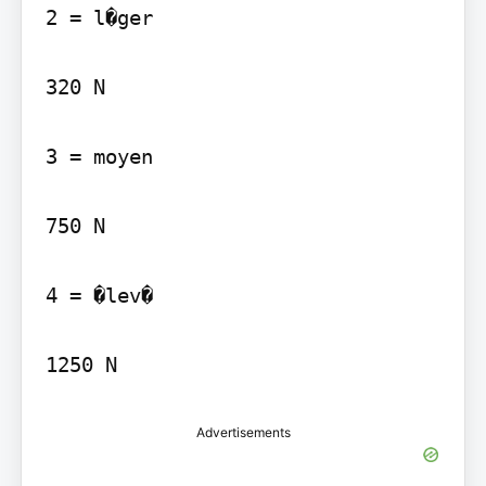
2 = l�ger

320 N

3 = moyen

750 N

4 = �lev�

1250 N
Advertisements