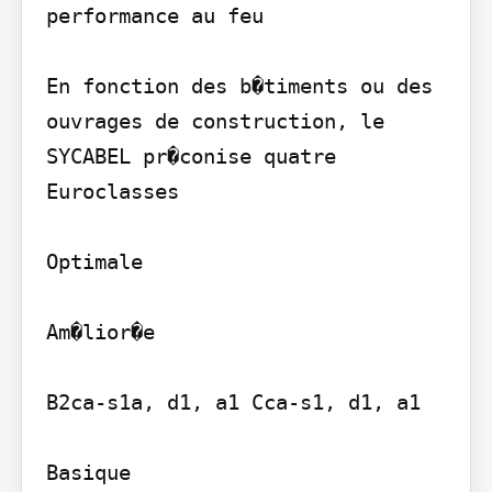
performance au feu

En fonction des b�timents ou des 
ouvrages de construction, le 
SYCABEL pr�conise quatre 
Euroclasses

Optimale

Am�lior�e

B2ca-s1a, d1, a1 Cca-s1, d1, a1

Basique
