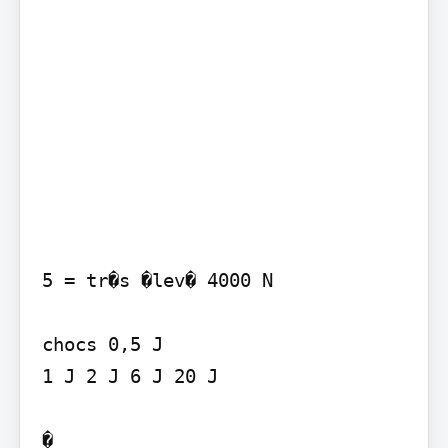
5 = tr�s �lev� 4000 N

chocs 0,5 J

1 J 2 J 6 J 20 J

�
