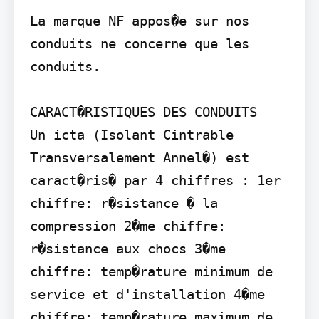
La marque NF appos�e sur nos 
conduits ne concerne que les 
conduits.

CARACT�RISTIQUES DES CONDUITS

Un icta (Isolant Cintrable 
Transversalement Annel�) est 
caract�ris� par 4 chiffres : 1er 
chiffre: r�sistance � la 
compression 2�me chiffre: 
r�sistance aux chocs 3�me 
chiffre: temp�rature minimum de 
service et d'installation 4�me 
chiffre: temp�rature maximum de 