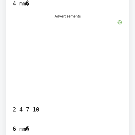
4 mm�
Advertisements
2 4 7 10 - - -

6 mm�
