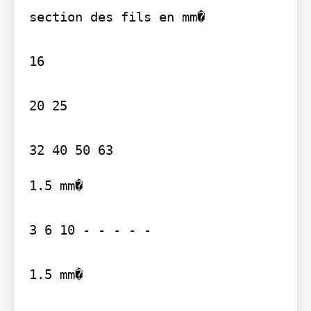
section des fils en mm�

16

20 25

1.5 mm�

3 6 10 - - - - -

1.5 mm�
