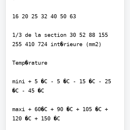
16 20 25 32 40 50 63

1/3 de la section 30 52 88 155 
255 410 724 int�rieure (mm2)

Temp�rature

mini + 5 �C - 5 �C - 15 �C - 25 
�C - 45 �C

maxi + 60�C + 90 �C + 105 �C + 
120 �C + 150 �C
