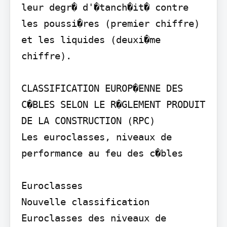
leur degr� d'�tanch�it� contre 
les poussi�res (premier chiffre) 
et les liquides (deuxi�me 
chiffre).

CLASSIFICATION EUROP�ENNE DES 
C�BLES SELON LE R�GLEMENT PRODUIT 
DE LA CONSTRUCTION (RPC)

Les euroclasses, niveaux de 
performance au feu des c�bles

Euroclasses

Nouvelle classification 
Euroclasses des niveaux de 