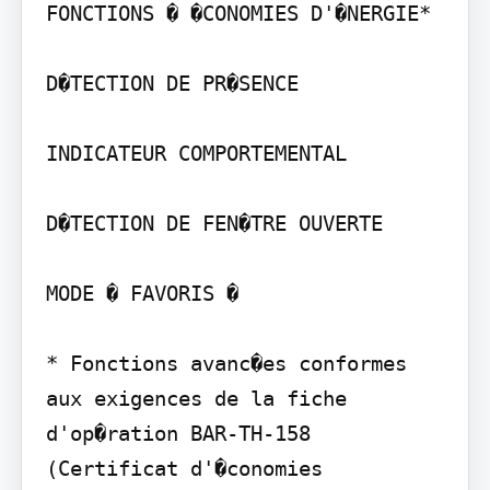
FONCTIONS � �CONOMIES D'�NERGIE*

D�TECTION DE PR�SENCE

INDICATEUR COMPORTEMENTAL

D�TECTION DE FEN�TRE OUVERTE

MODE � FAVORIS �

* Fonctions avanc�es conformes 
aux exigences de la fiche 
d'op�ration BAR-TH-158 
(Certificat d'�conomies 