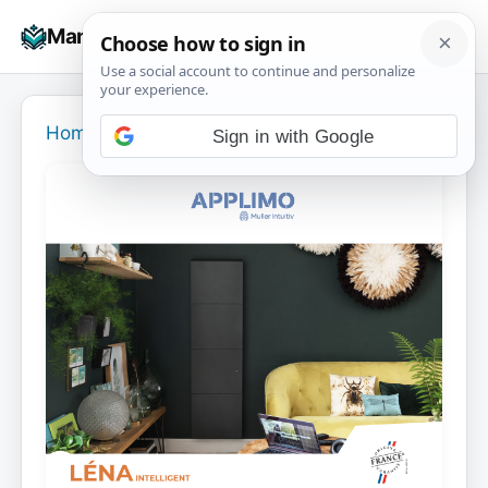
Skip
☰
Manuals+
to
To
content
na
Home
›
Sign in with Google