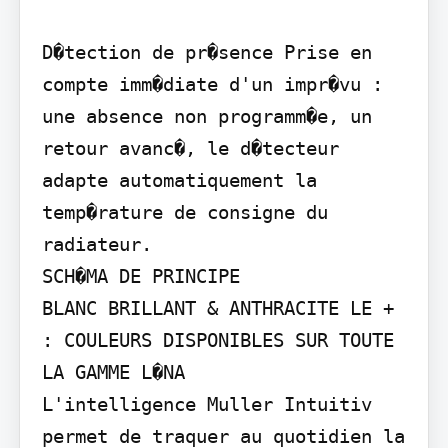
D�tection de pr�sence Prise en 
compte imm�diate d'un impr�vu : 
une absence non programm�e, un 
retour avanc�, le d�tecteur 
adapte automatiquement la 
temp�rature de consigne du 
radiateur.

SCH�MA DE PRINCIPE

BLANC BRILLANT & ANTHRACITE LE + 
: COULEURS DISPONIBLES SUR TOUTE 
LA GAMME L�NA

L'intelligence Muller Intuitiv 
permet de traquer au quotidien la 