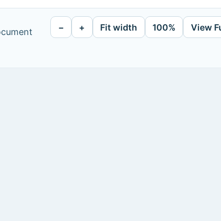
−
+
Fit width
100%
View F
document