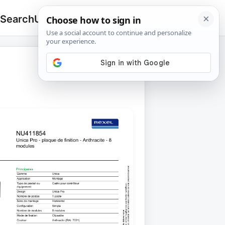
 Search
Upload
🔍
Search
for: