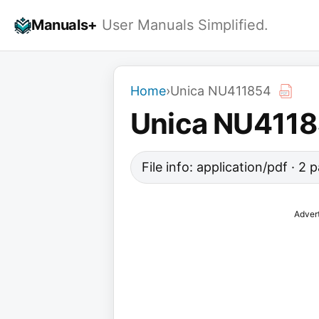
Skip
Manuals+
User Manuals Simplified.
to
content
Home
›
Unica NU411854
Unica NU411
File info: application/pdf · 2
Adver