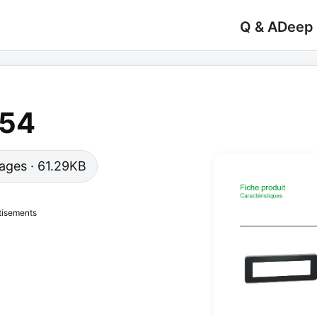
Q & A
Deep
854
 pages · 61.29KB
tisements