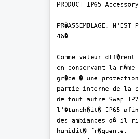
PRODUCT IP65 Accessory
PR�ASSEMBLAGE. N'EST P
46�

Comme valeur dff�renti
en conservant la m�me 
gr�ce � une protection
partie interne de la c
de tout autre Swap IP2
l'�tanch�it� IP65 afin
des ambiances o� il ri
humidit� fr�quente.
