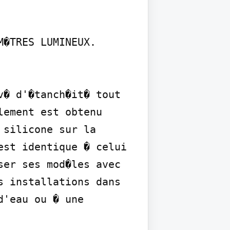
�TRES LUMINEUX.

� d'�tanch�it� tout 
ement est obtenu 
silicone sur la 
st identique � celui 
er ses mod�les avec 
 installations dans 
'eau ou � une 