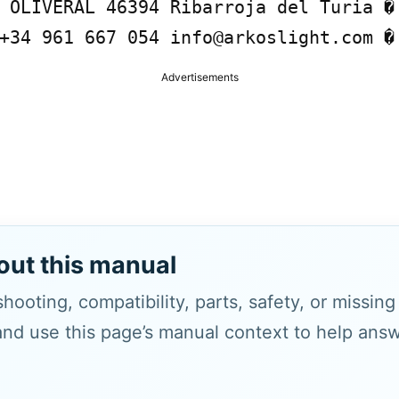
 OLIVERAL 46394 Ribarroja del Turia � 
+34 961 667 054 info@arkoslight.com �
Advertisements
out this manual
hooting, compatibility, parts, safety, or missin
and use this page’s manual context to help answe