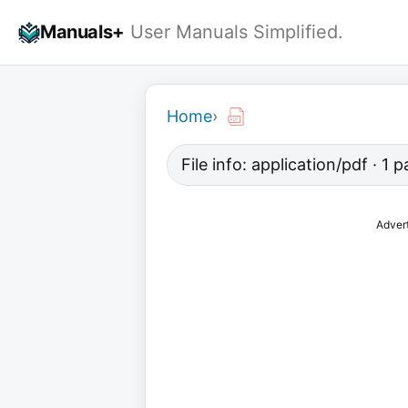
Skip
Manuals+
User Manuals Simplified.
to
content
Home
›
File info: application/pdf · 1 
Adver