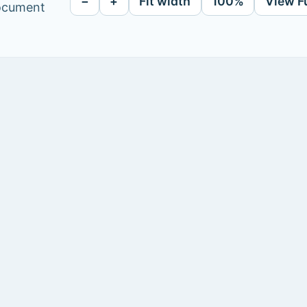
−
+
Fit width
100%
View F
document