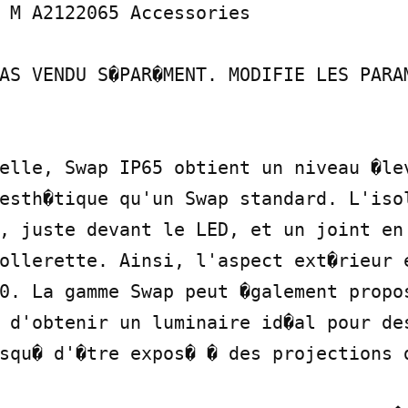
 M A2122065 Accessories

AS VENDU S�PAR�MENT. MODIFIE LES PARAM
elle, Swap IP65 obtient un niveau �lev
esth�tique qu'un Swap standard. L'isol
, juste devant le LED, et un joint en 
ollerette. Ainsi, l'aspect ext�rieur e
0. La gamme Swap peut �galement propos
 d'obtenir un luminaire id�al pour des
squ� d'�tre expos� � des projections d