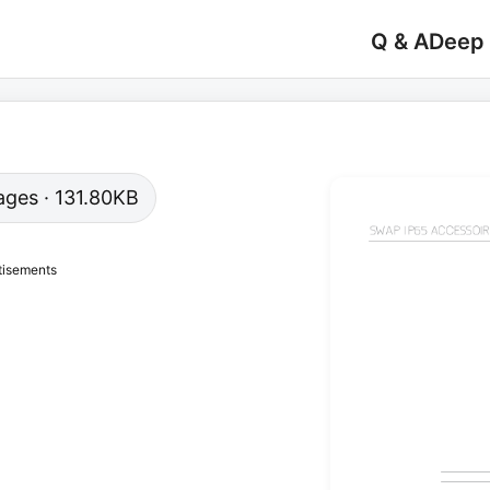
Q & A
Deep
pages · 131.80KB
tisements