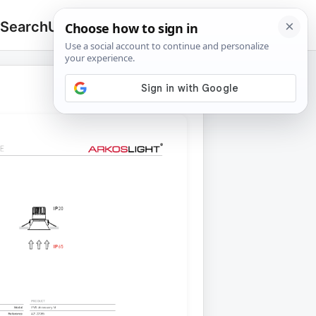
 Search
Upload
🔍
Search
for: