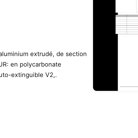
uminium extrudé, de section
UR: en polycarbonate
uto-extinguible V2,.