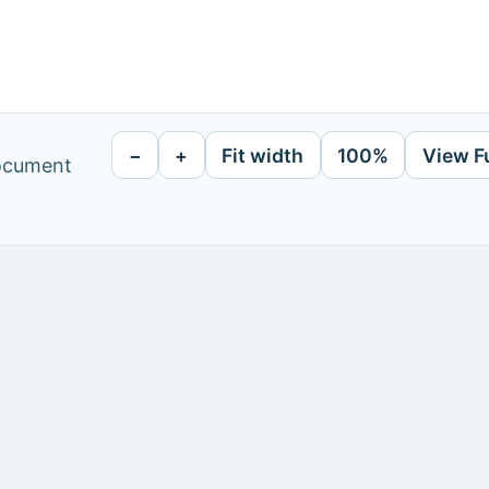
−
+
Fit width
100%
View F
document