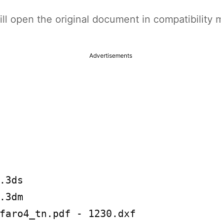
t will open the original document in compatibilit
Advertisements
.3ds

.3dm

faro4_tn.pdf - 1230.dxf
