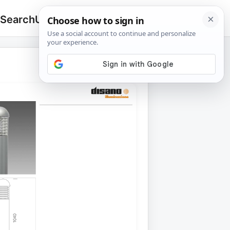
 Search
Upload
🔍
Search
for: