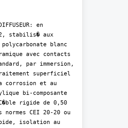
IFFUSEUR: en 
, stabilis� aux 
polycarbonate blanc 
amique avec contacts 
ndard, par immersion, 
aitement superficiel 
 corrosion et au 
lique bi-composante 
�ble rigide de 0,50 
 normes CEI 20-20 ou 
ide, isolation au 