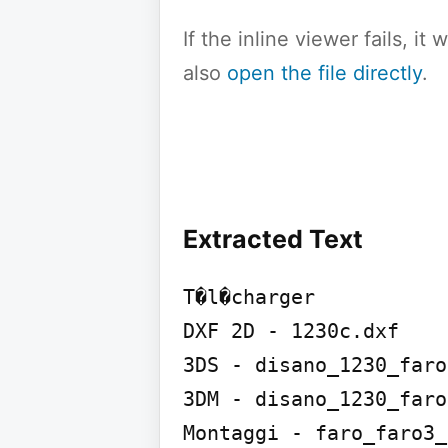
If the inline viewer fails, i
also
open the file directly
.
Extracted Text
T�l�charger

DXF 2D - 1230c.dxf

3DS - disano_1230_faro
3DM - disano_1230_faro
Montaggi - faro_faro3_