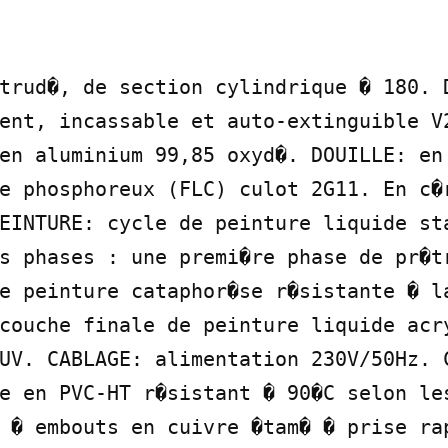
trud�, de section cylindrique � 180. D
ent, incassable et auto-extinguible V2
en aluminium 99,85 oxyd�. DOUILLE: en 
e phosphoreux (FLC) culot 2G11. En c�r
EINTURE: cycle de peinture liquide sta
s phases : une premi�re phase de pr�tr
e peinture cataphor�se r�sistante � la
couche finale de peinture liquide acry
UV. CABLAGE: alimentation 230V/50Hz. C
e en PVC-HT r�sistant � 90�C selon les
 � embouts en cuivre �tam� � prise rap