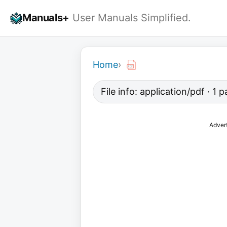
Skip
Manuals+
User Manuals Simplified.
to
content
Home
›
File info: application/pdf · 1
Adver