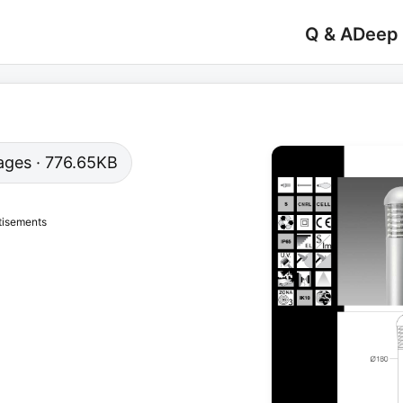
Q & A
Deep
 pages · 776.65KB
tisements