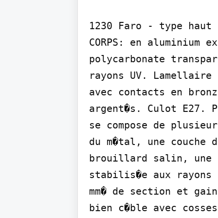
1230 Faro - type haut

CORPS: en aluminium ex
polycarbonate transpar
rayons UV. Lamellaire 
avec contacts en bronz
argent�s. Culot E27. P
se compose de plusieur
du m�tal, une couche d
brouillard salin, une 
stabilis�e aux rayons 
mm� de section et gain
bien c�ble avec cosses