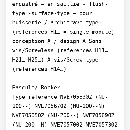
encastré – en saillie - flush-
type -surface-type – pour 
huisserie / architrave-type 
(references H1… = single module) 
conception A / design A Sans 
vis/Screwless (references H11… 
H21… H25…) À vis/Screw-type 
(references H14…)

Bascule/ Rocker

Type reference NVE7056302 (NU-
100--) NVE7056702 (NU-100--N) 
NVE7056502 (NU-200--) NVE7056902 
(NU-200--N) NVE7057002 NVE7057302 