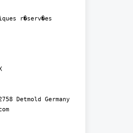
ques r�serv�es



758 Detmold Germany 
om
