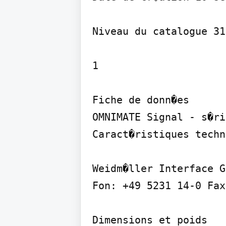
Niveau du catalogue 31
1

Fiche de donn�es

OMNIMATE Signal - s�ri
Caract�ristiques techn
Weidm�ller Interface G
Fon: +49 5231 14-0 Fax
Dimensions et poids
