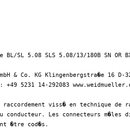
e BL/SL 5.08 SLS 5.08/13/180B SN OR BX
mbH & Co. KG Klingenbergstra�e 16 D-32
: +49 5231 14-292083 www.weidmueller.c
 raccordement viss� en technique de ra
u conducteur. Les connecteurs m�les di
nt �tre cod�s.
