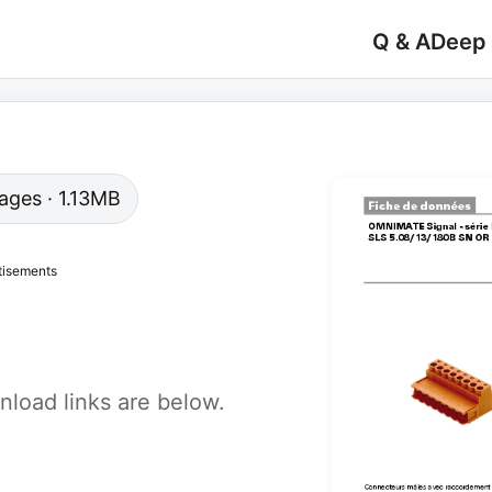
Q & A
Deep
pages · 1.13MB
tisements
load links are below.