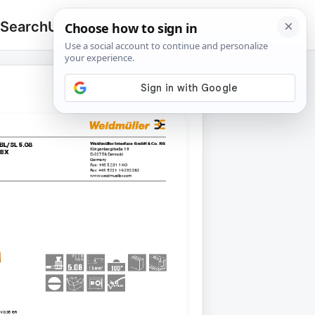
 Search
Upload
🔍
Search
for: