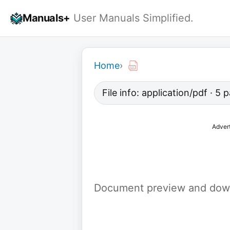
Skip
Manuals+
User Manuals Simplified.
to
content
Home
›
File info: application/pdf · 5 
Adver
Document preview and down