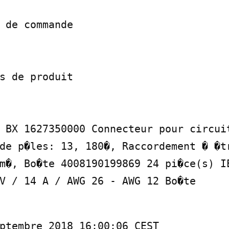
 de commande

s de produit

 BX 1627350000 Connecteur pour circuit
de p�les: 13, 180�, Raccordement � �tr
m�, Bo�te 4008190199869 24 pi�ce(s) IE
V / 14 A / AWG 26 - AWG 12 Bo�te
ptembre 2018 16:00:06 CEST
