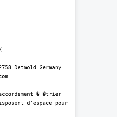


758 Detmold Germany 
om

ccordement � �trier 
sposent d'espace pour 