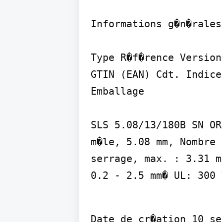
Informations g�n�rales
Type R�f�rence Version

GTIN (EAN) Cdt. Indice
Emballage

SLS 5.08/13/180B SN OR
m�le, 5.08 mm, Nombre 
serrage, max. : 3.31 m
0.2 - 2.5 mm� UL: 300 
Date de cr�ation 10 se