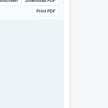
ullscreen
Download PDF
Print PDF