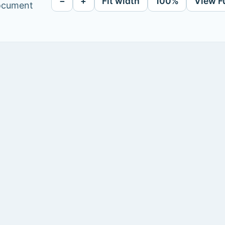
−
+
Fit width
100%
View F
document