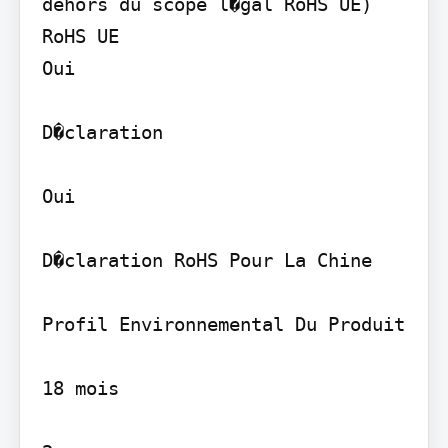
dehors du scope l�gal RoHS UE) 
RoHS UE

Oui

D�claration

Oui

D�claration RoHS Pour La Chine

Profil Environnemental Du Produit

18 mois
