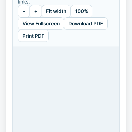
links.
−
+
Fit width
100%
View Fullscreen
Download PDF
Print PDF