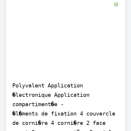
Polyvalent Application 
�lectronique Application 
compartiment�e -

�l�ments de fixation 4 couvercle 
de corni�re 4 corni�re 2 face 