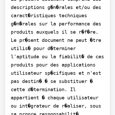
descriptions g�n�rales et/ou des 
caract�ristiques techniques 
g�n�rales sur la performance des 
produits auxquels il se r�f�re. 
Le pr�sent document ne peut �tre 
utilis� pour d�terminer 
l'aptitude ou la fiabilit� de ces 
produits pour des applications 
utilisateur sp�cifiques et n'est 
pas destin� � se substituer � 
cette d�termination. Il 
appartient � chaque utilisateur 
ou int�grateur de r�aliser, sous 
sa propre responsabilit�, 