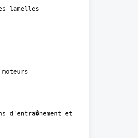
s lamelles

moteurs

s d'entra�nement et 