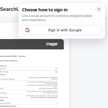
 Search
Upload
🔍
Search
for: