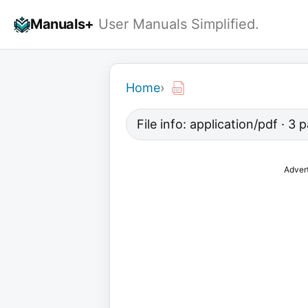
Skip
Manuals+
User Manuals Simplified.
to
content
Home
›
File info: application/pdf · 3
Adver