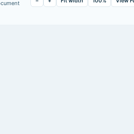
−
+
Fit width
100%
View F
document