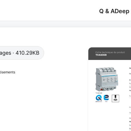
Q & A
Deep
 pages · 410.29KB
tisements