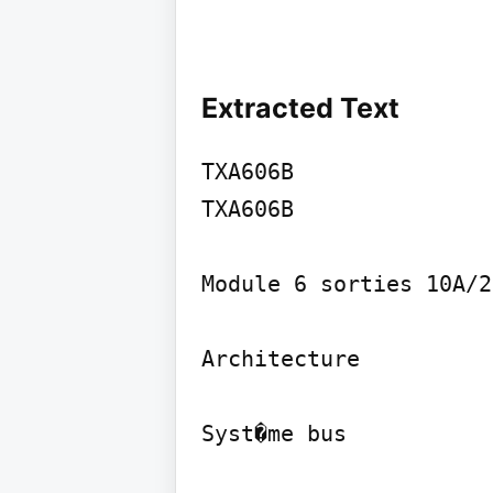
Extracted Text
TXA606B

TXA606B

Module 6 sorties 10A/2
Architecture

Syst�me bus
