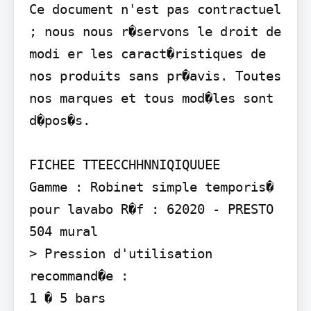
Ce document n'est pas contractuel 
; nous nous r�servons le droit de 
modi er les caract�ristiques de 
nos produits sans pr�avis. Toutes 
nos marques et tous mod�les sont 
d�pos�s.

FICHEE TTEECCHHNNIQIQUUEE

Gamme : Robinet simple temporis� 
pour lavabo R�f : 62020 - PRESTO 
504 mural

> Pression d'utilisation 
recommand�e :

1 � 5 bars
