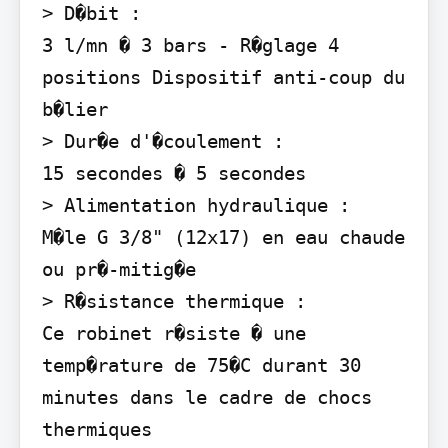
> D�bit :

3 l/mn � 3 bars - R�glage 4 
positions Dispositif anti-coup du 
b�lier

> Dur�e d'�coulement :

15 secondes � 5 secondes

> Alimentation hydraulique :

M�le G 3/8" (12x17) en eau chaude 
ou pr�-mitig�e

> R�sistance thermique :

Ce robinet r�siste � une 
temp�rature de 75�C durant 30 
minutes dans le cadre de chocs 
thermiques
