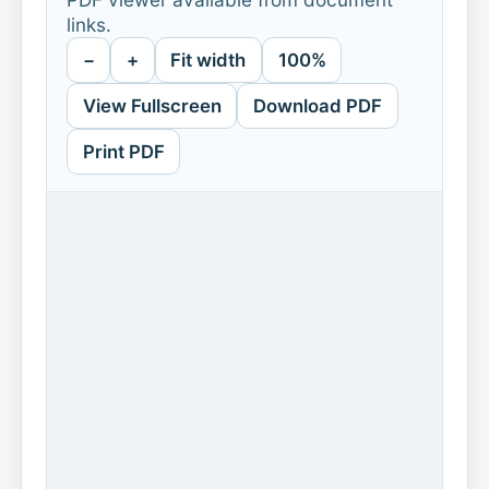
links.
−
+
Fit width
100%
View Fullscreen
Download PDF
Print PDF