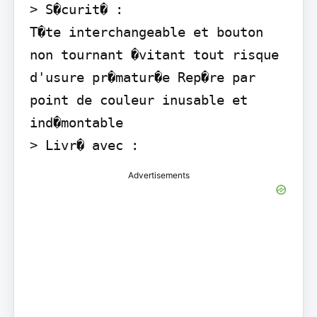
> S�curit� :

T�te interchangeable et bouton 
non tournant �vitant tout risque 
d'usure pr�matur�e Rep�re par 
point de couleur inusable et 
ind�montable

> Livr� avec :
Advertisements