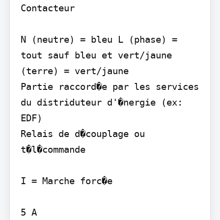
Contacteur

N (neutre) = bleu L (phase) = 
tout sauf bleu et vert/jaune

(terre) = vert/jaune

Partie raccord�e par les services 
du distriduteur d'�nergie (ex: 
EDF)

Relais de d�couplage ou 
t�l�commande

I = Marche forc�e

5 A
