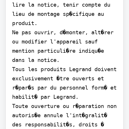
lire la notice, tenir compte du 
lieu de montage sp�cifique au 
produit.

Ne pas ouvrir, d�monter, alt�rer 
ou modifier l'appareil sauf 
mention particuli�re indiqu�e 
dans la notice.

Tous les produits Legrand doivent 
exclusivement �tre ouverts et 
r�par�s par du personnel form� et 
habilit� par Legrand.

Toute ouverture ou r�paration non 
autoris�e annule l'int�gralit� 
des responsabilit�s, droits � 