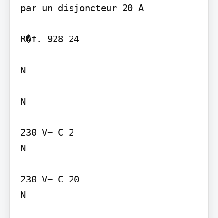
par un disjoncteur 20 A

R�f. 928 24

N

N

230 V~ C 2

N

230 V~ C 20

N
