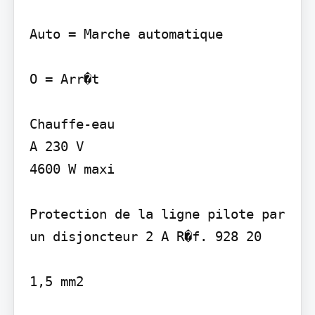
Auto = Marche automatique

O = Arr�t

Chauffe-eau

A 230 V

4600 W maxi

Protection de la ligne pilote par 
un disjoncteur 2 A R�f. 928 20

1,5 mm2
