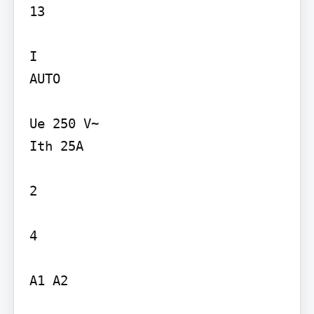
13

I

AUTO

Ue 250 V~

Ith 25A

2

4

A1 A2
