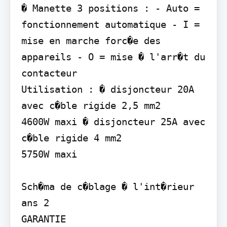
� Manette 3 positions : - Auto = 
fonctionnement automatique - I = 
mise en marche forc�e des 
appareils - O = mise � l'arr�t du 
contacteur

Utilisation : � disjoncteur 20A 
avec c�ble rigide 2,5 mm2

4600W maxi � disjoncteur 25A avec 
c�ble rigide 4 mm2

5750W maxi

Sch�ma de c�blage � l'int�rieur

ans 2

GARANTIE
