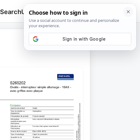
 Search
Upload
🔍
Search
for: