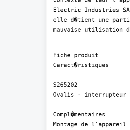
contexte de leur l'app
Electric Industries SA
elle d�tient une parti
mauvaise utilisation d
Fiche produit

Caract�ristiques

S265202

Ovalis - interrupteur 
Compl�mentaires

Montage de l'appareil 