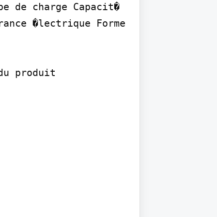
e de charge Capacit� 
ance �lectrique Forme 
u produit
