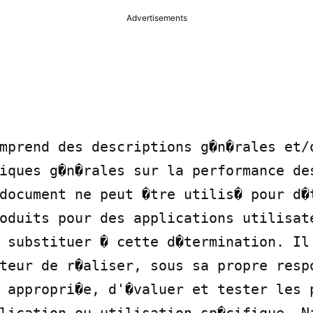
Advertisements
mprend des descriptions g�n�rales et/o
iques g�n�rales sur la performance des
document ne peut �tre utilis� pour d�t
oduits pour des applications utilisate
 substituer � cette d�termination. Il 
teur de r�aliser, sous sa propre respo
 appropri�e, d'�valuer et tester les p