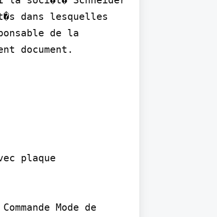
 la soci�t� Schneider 
�s dans lesquelles 
onsable de la 
ent document.
ec plaque

Commande Mode de 