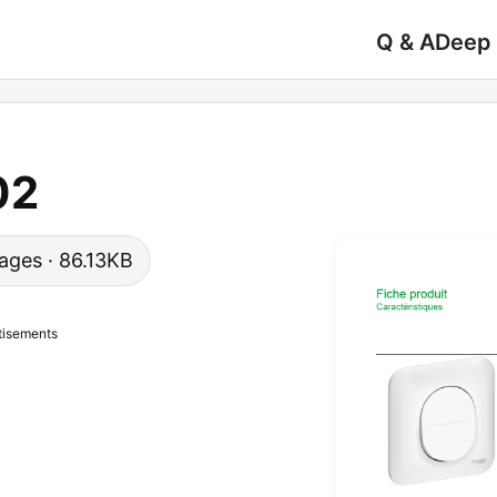
Q & A
Deep
02
pages · 86.13KB
tisements