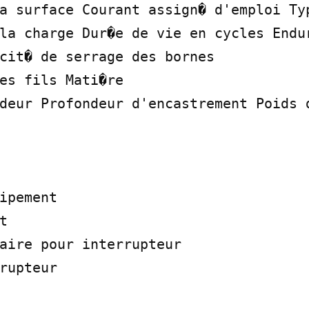
a surface Courant assign� d'emploi Typ
la charge Dur�e de vie en cycles Endur
cit� de serrage des bornes

es fils Mati�re

deur Profondeur d'encastrement Poids d
ipement



aire pour interrupteur

rupteur
