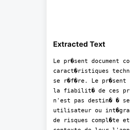
Extracted Text
Le pr�sent document co
caract�ristiques techn
se r�f�re. Le pr�sent 
la fiabilit� de ces pr
n'est pas destin� � se
utilisateur ou int�gra
de risques compl�te et