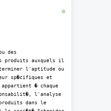
u des 
 produits auxquels il 
erminer l'aptitude ou 
ur sp�cifiques et 
appartient � chaque 
nsabilit�, l'analyse 
roduits dans le 