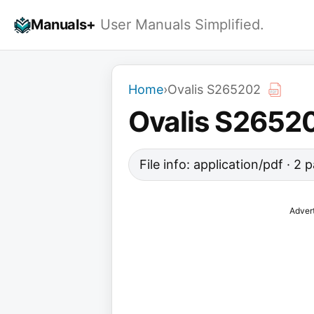
Skip
Manuals+
User Manuals Simplified.
to
content
Home
›
Ovalis S265202
Ovalis S2652
File info: application/pdf · 2 
Adver