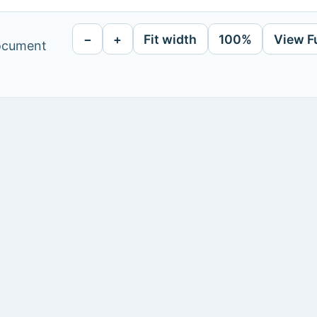
−
+
Fit width
100%
View F
document