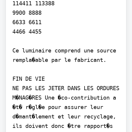
114411 113388

9900 8888

6633 6611

4466 4455

Ce luminaire comprend une source 
rempla�able par le fabricant.

FIN DE VIE

NE PAS LES JETER DANS LES ORDURES 
M�NAG�RES Une �co-contribution a 
�t� r�gl�e pour assurer leur 
d�mant�lement et leur recyclage, 
ils doivent donc �tre rapport�s 