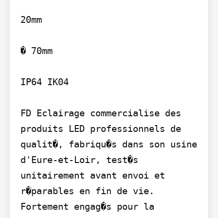
20mm

� 70mm

IP64 IK04

FD Eclairage commercialise des 
produits LED professionnels de 
qualit�, fabriqu�s dans son usine 
d'Eure-et-Loir, test�s 
unitairement avant envoi et 
r�parables en fin de vie.

Fortement engag�s pour la 