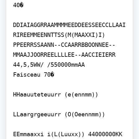
40�

DDIAIAGGRRAAMMMMEEDDEESSEECCLLAAI
RIREEMMEENNTTSS(M(MAAXXI)I) 
PPEERRSSAANN--CCAARRBBOONNEE--
MMAAJJOORREELLLLEE--AACCIEIERR

44,5,5WW/ /550000mmAA

Faisceau 70�

HHaauuteteuurr (e(ennmm))

LLaargrgeeuurr (O(Oeennmm))

EEmmaaxxi i(L(Luuxx)) 44000000KK 