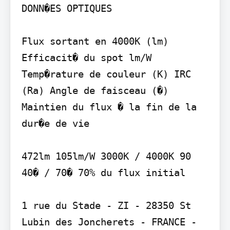
DONN�ES OPTIQUES

Flux sortant en 4000K (lm) 
Efficacit� du spot lm/W 
Temp�rature de couleur (K) IRC 
(Ra) Angle de faisceau (�) 
Maintien du flux � la fin de la 
dur�e de vie

472lm 105lm/W 3000K / 4000K 90 
40� / 70� 70% du flux initial

1 rue du Stade - ZI - 28350 St 
Lubin des Joncherets - FRANCE - 