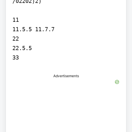
/02202)2)

11

11.5.5 11.7.7

22

22.5.5

33
Advertisements