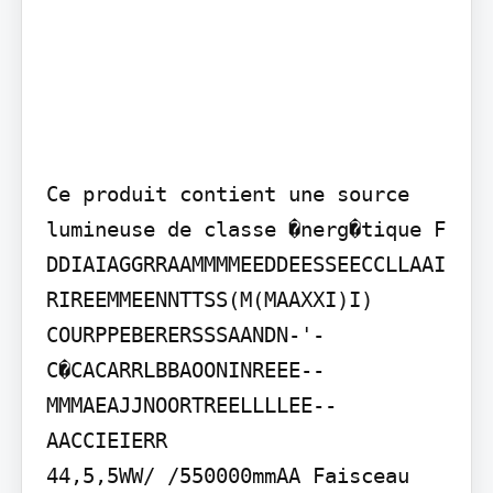
Ce produit contient une source 
lumineuse de classe �nerg�tique F

DDIAIAGGRRAAMMMMEEDDEESSEECCLLAAI
RIREEMMEENNTTSS(M(MAAXXI)I)

COURPPEBERERSSSAANDN-'-
C�CACARRLBBAOONINREEE--
MMMAEAJJNOORTREELLLLEE--
AACCIEIERR

44,5,5WW/ /550000mmAA Faisceau 