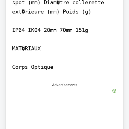
spot (mm) Diam�tre collerette 
ext�rieure (mm) Poids (g)

IP64 IK04 20mm 70mm 151g

MAT�RIAUX

Corps Optique
Advertisements