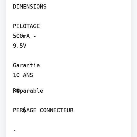
DIMENSIONS

PILOTAGE

500mA -

9,5V

Garantie

R�parable

PER�AGE CONNECTEUR

-
