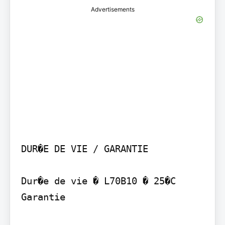
Advertisements
DUR�E DE VIE / GARANTIE

Dur�e de vie � L70B10 � 25�C 
Garantie
