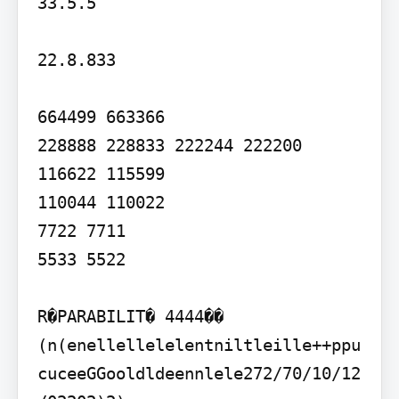
33.5.5

22.8.833

664499 663366

228888 228833 222244 222200 
116622 115599

110044 110022

7722 7711

5533 5522

R�PARABILIT� 4444�� 
(n(enellellelelentniltleille++ppu
cuceeGGooldldeennlele272/70/10/12