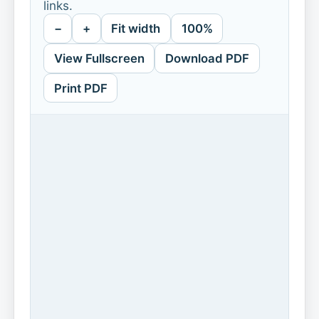
links.
−
+
Fit width
100%
View Fullscreen
Download PDF
Print PDF