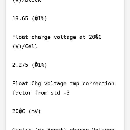
13.65 (�1%)

Float charge voltage at 20�C 
(V)/Cell

2.275 (�1%)

Float Chg voltage tmp correction 
factor from std -3

20�C (mV)

Cyclic (or Boost) charge Voltage 