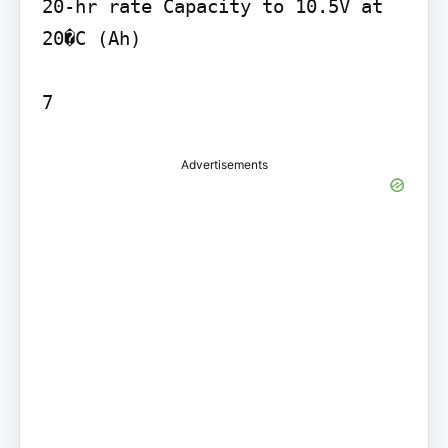
20-hr rate Capacity to 10.5V at 
20�C (Ah)

Advertisements