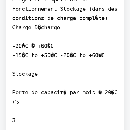
Fonctionnement Stockage (dans des 
conditions de charge compl�te) 
Charge D�charge

-20�C � +60�C

-15�C to +50�C -20�C to +60�C

Stockage

Perte de capacit� par mois � 20�C 
(%

3
