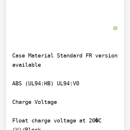
Case Material Standard FR version 
available

ABS (UL94:HB) UL94:V0

Charge Voltage

Float charge voltage at 20�C 
(V)/Block
