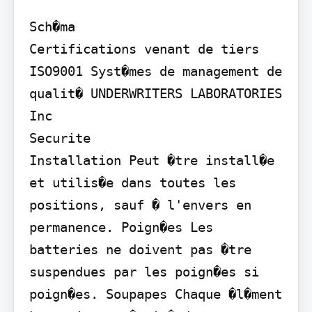
Sch�ma

Certifications venant de tiers 
ISO9001 Syst�mes de management de 
qualit� UNDERWRITERS LABORATORIES 
Inc

Securite

Installation Peut �tre install�e 
et utilis�e dans toutes les 
positions, sauf � l'envers en 
permanence. Poign�es Les 
batteries ne doivent pas �tre 
suspendues par les poign�es si 
poign�es. Soupapes Chaque �l�ment 