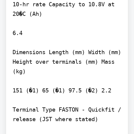
10-hr rate Capacity to 10.8V at 
20�C (Ah)

6.4

Dimensions Length (mm) Width (mm) 
Height over terminals (mm) Mass 
(kg)

151 (�1) 65 (�1) 97.5 (�2) 2.2

Terminal Type FASTON - Quickfit / 
release (JST where stated)
