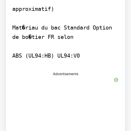
approximatif)

Mat�riau du bac Standard Option 
de bo�tier FR selon

ABS (UL94:HB) UL94:V0
Advertisements