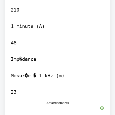
210

1 minute (A)

48

Imp�dance

Mesur�e � 1 kHz (m)

Advertisements