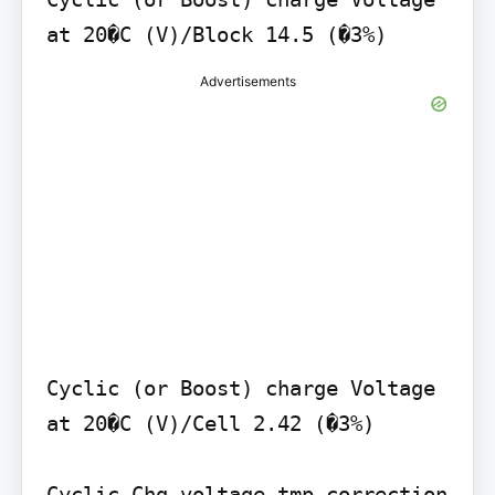
Advertisements
Cyclic (or Boost) charge Voltage 
at 20�C (V)/Cell 2.42 (�3%)

Cyclic Chg voltage tmp correction 