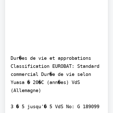
Dur�es de vie et approbations 
Classification EUROBAT: Standard 
commercial Dur�e de vie selon 
Yuasa � 20�C (ann�es) VdS 
(Allemagne)

3 � 5 jusqu'� 5 VdS No: G 189099
