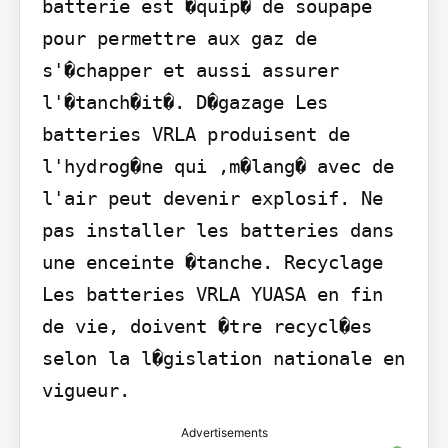
batterie est �quip� de soupape 
pour permettre aux gaz de 
s'�chapper et aussi assurer 
l'�tanch�it�. D�gazage Les 
batteries VRLA produisent de 
l'hydrog�ne qui ,m�lang� avec de 
l'air peut devenir explosif. Ne 
pas installer les batteries dans 
une enceinte �tanche. Recyclage 
Les batteries VRLA YUASA en fin 
de vie, doivent �tre recycl�es 
selon la l�gislation nationale en 
vigueur.
Advertisements