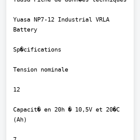
Yuasa NP7-12 Industrial VRLA 
Battery

Sp�cifications

Tension nominale

12

Capacit� en 20h � 10,5V et 20�C 
(Ah)

7
