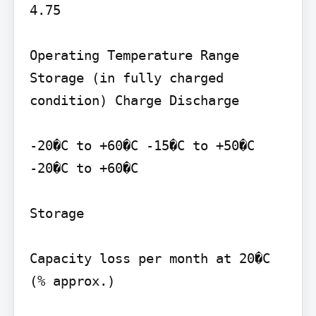
4.75

Operating Temperature Range 
Storage (in fully charged 
condition) Charge Discharge

-20�C to +60�C -15�C to +50�C 
-20�C to +60�C

Storage

Capacity loss per month at 20�C 
(% approx.)
