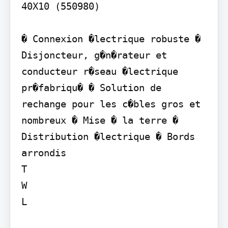
40X10 (550980)

� Connexion �lectrique robuste � 
Disjoncteur, g�n�rateur et 
conducteur r�seau �lectrique 
pr�fabriqu� � Solution de 
rechange pour les c�bles gros et 
nombreux � Mise � la terre � 
Distribution �lectrique � Bords 
arrondis

T

W

L
