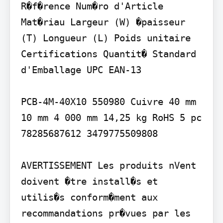
R�f�rence Num�ro d'Article 
Mat�riau Largeur (W) �paisseur 
(T) Longueur (L) Poids unitaire 
Certifications Quantit� Standard 
d'Emballage UPC EAN-13

PCB-4M-40X10 550980 Cuivre 40 mm 
10 mm 4 000 mm 14,25 kg RoHS 5 pc 
78285687612 3479775509808

AVERTISSEMENT Les produits nVent 
doivent �tre install�s et 
utilis�s conform�ment aux 
recommandations pr�vues par les 