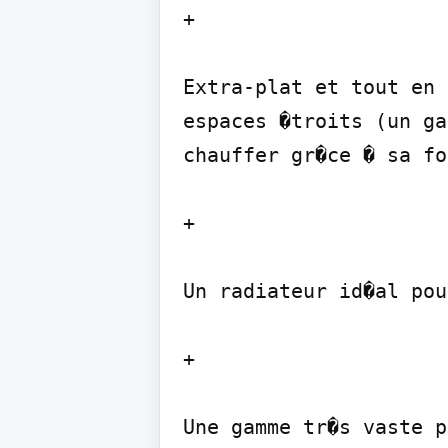
+

Extra-plat et tout en 
espaces �troits (un ga
chauffer gr�ce � sa fo
+

Un radiateur id�al pou
+

Une gamme tr�s vaste p