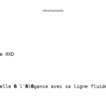
Advertisements
e HXD

elle � l'�l�gance avec sa ligne fluide