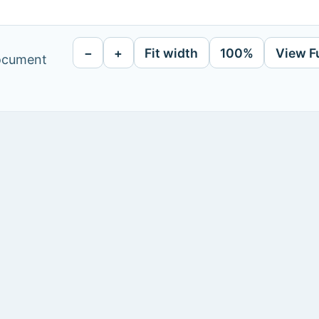
−
+
Fit width
100%
View F
document