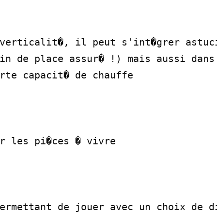
verticalit�, il peut s'int�grer astuci
in de place assur� !) mais aussi dans 
rte capacit� de chauffe

r les pi�ces � vivre

ermettant de jouer avec un choix de di