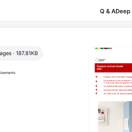
Q & A
Deep
 pages · 187.81KB
tisements