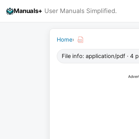
Skip
Manuals+
User Manuals Simplified.
to
content
Home
›
File info: application/pdf · 4
Adver