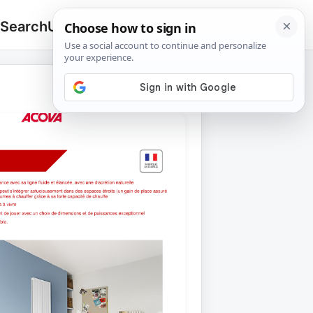
 Search
Upload
🔍
Search
for: