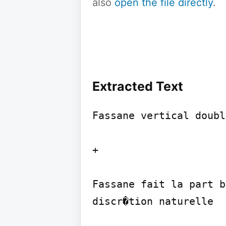
also
open the file directly
.
Extracted Text
Fassane vertical doubl
+

Fassane fait la part b
discr�tion naturelle
