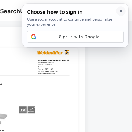
 Search
Upload
🔍
Search
for: