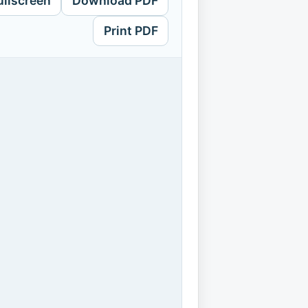
ullscreen
Download PDF
Print PDF