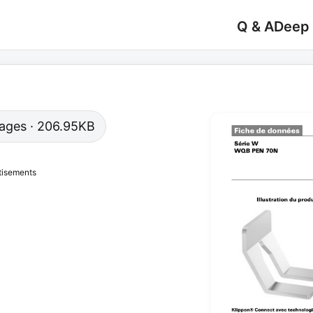
Q & A
Deep
 pages · 206.95KB
tisements