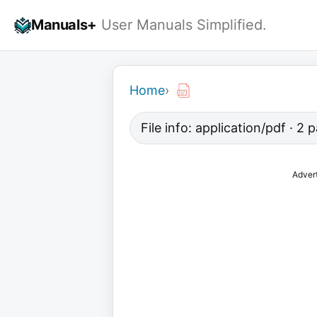
Skip
Manuals+
User Manuals Simplified.
to
content
Home
›
File info: application/pdf · 2
Adver