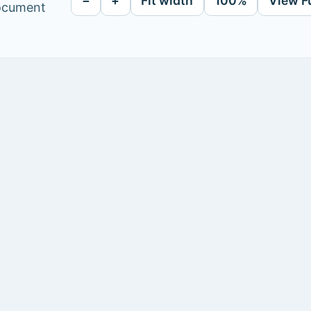
−
+
Fit width
100%
View F
document