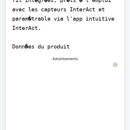
fil int�gr�es, pr�ts � l'emploi 
avec les capteurs InterAct et 
param�trable via l'app intuitive 
InterAct.

Donn�es du produit
Advertisements