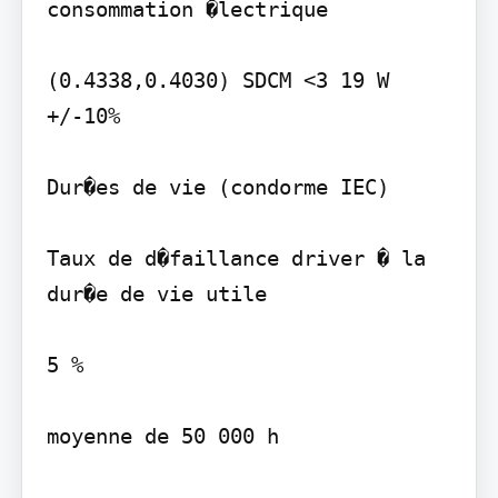
consommation �lectrique

(0.4338,0.4030) SDCM <3 19 W 
+/-10%

Dur�es de vie (condorme IEC)

Taux de d�faillance driver � la 
dur�e de vie utile

5 %

moyenne de 50 000 h
