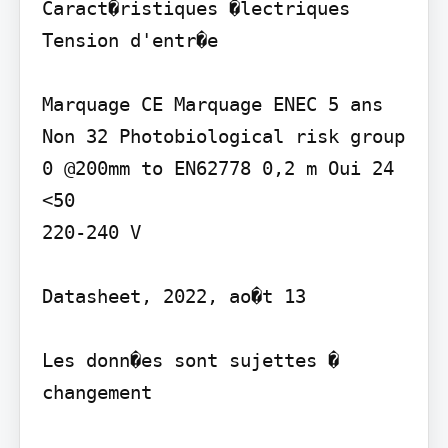
Caract�ristiques �lectriques 
Tension d'entr�e

Marquage CE Marquage ENEC 5 ans 
Non 32 Photobiological risk group 
0 @200mm to EN62778 0,2 m Oui 24

<50

220-240 V

Datasheet, 2022, ao�t 13

Les donn�es sont sujettes � 
changement
