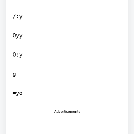
/:y

Oyy

O:y

g

Advertisements