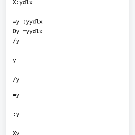
X:ydlx

=y :yydlx

Oy =yydlx

/y

y

=y

:y

Xy
