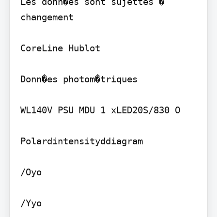
Les donn�es sont sujettes � 
changement

CoreLine Hublot

Donn�es photom�triques

WL140V PSU MDU 1 xLED20S/830 O

Polardintensityddiagram

/Oyo

/Yyo
