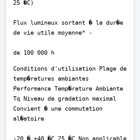
25 �C)

Flux lumineux sortant � la dur�e 
de vie utile moyenne* -

Conditions d'utilisation Plage de 
temp�ratures ambiantes 
Performance Temp�rature Ambiante 
Tq Niveau de gradation maximal 
Convient � une commutation 
al�atoire

-20 � +40 �C 25 �C Non applicable 