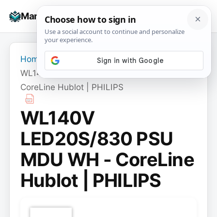
Skip
☰
Manuals+
to
To
content
na
Home
›
WL140V LED20S/830 PSU MDU WH -
CoreLine Hublot | PHILIPS
WL140V
LED20S/830 PSU
MDU WH - CoreLine
Hublot | PHILIPS