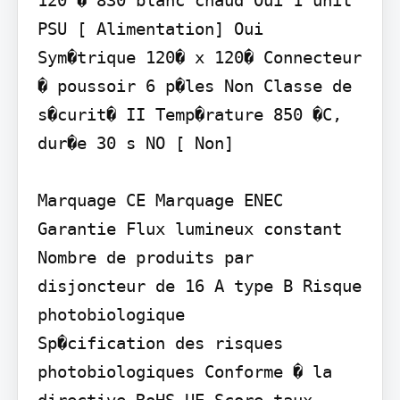
120 � 830 blanc chaud Oui 1 unit 
PSU [ Alimentation] Oui 
Sym�trique 120� x 120� Connecteur 
� poussoir 6 p�les Non Classe de 
s�curit� II Temp�rature 850 �C, 
dur�e 30 s NO [ Non]

Marquage CE Marquage ENEC 
Garantie Flux lumineux constant 
Nombre de produits par 
disjoncteur de 16 A type B Risque 
photobiologique

Sp�cification des risques 
photobiologiques Conforme � la 