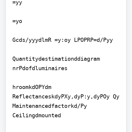
=yy

=yo

Gcds/yyydlmR =y:oy LPOPRP=d/Pyy

Quantitydestimationddiagram

nrPdofdluminaires

hroomkdOPYdm 
ReflectanceskdyPXy,dyP:y,dyPOy Qy 
Maintenancedfactorkd/Py 
Ceilingdmounted
