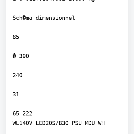
Sch�ma dimensionnel

85

� 390

240

31

65 222

WL140V LED20S/830 PSU MDU WH