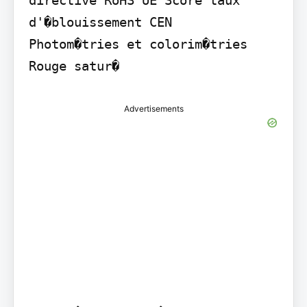
directive RoHS UE Score taux 
d'�blouissement CEN

Photom�tries et colorim�tries 
Rouge satur�
Advertisements