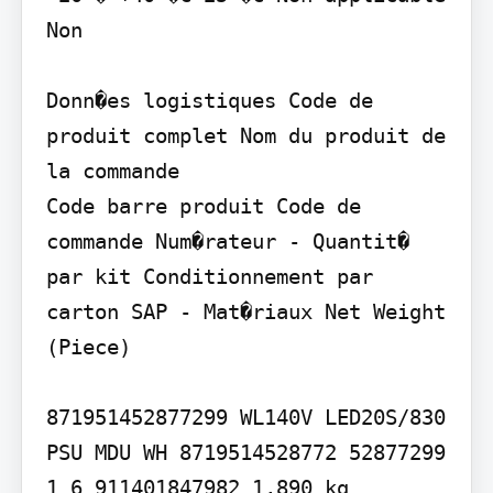
Non

Donn�es logistiques Code de 
produit complet Nom du produit de 
la commande

Code barre produit Code de 
commande Num�rateur - Quantit� 
par kit Conditionnement par 
carton SAP - Mat�riaux Net Weight 
(Piece)

871951452877299 WL140V LED20S/830 
PSU MDU WH 8719514528772 52877299 
1 6 911401847982 1,890 kg
