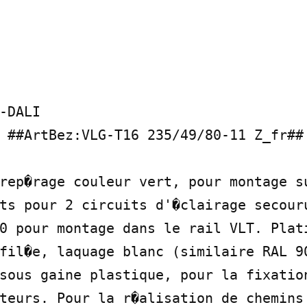
-DALI

 ##ArtBez:VLG-T16 235/49/80-11 Z_fr##

rep�rage couleur vert, pour montage s
ts pour 2 circuits d'�clairage secouru
0 pour montage dans le rail VLT. Plati
fil�e, laquage blanc (similaire RAL 90
sous gaine plastique, pour la fixation
teurs. Pour la r�alisation de chemins 