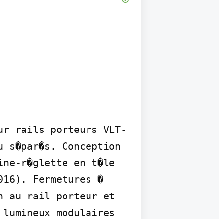
ur rails porteurs VLT-
 s�par�s. Conception 
ne-r�glette en t�le 
16). Fermetures � 
 au rail porteur et 
lumineux modulaires 