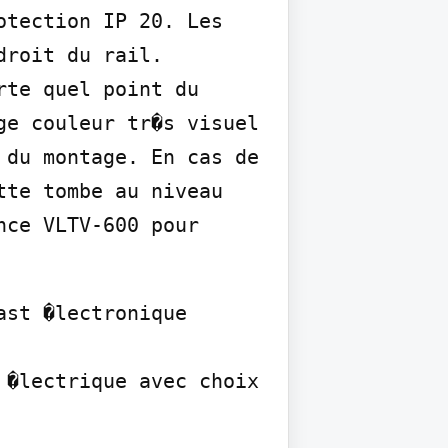
tection IP 20. Les 
roit du rail. 
te quel point du 
e couleur tr�s visuel 
du montage. En cas de 
te tombe au niveau 
ce VLTV-600 pour 
st �lectronique 
�lectrique avec choix 