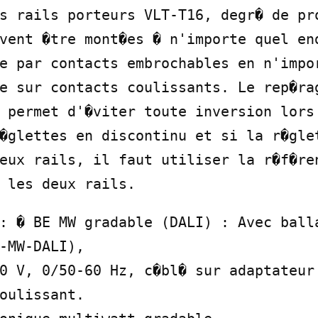
s rails porteurs VLT-T16, degr� de pro
vent �tre mont�es � n'importe quel end
e par contacts embrochables en n'impor
e sur contacts coulissants. Le rep�rag
 permet d'�viter toute inversion lors 
�glettes en discontinu et si la r�glet
eux rails, il faut utiliser la r�f�ren
 les deux rails.
: � BE MW gradable (DALI) : Avec balla
-MW-DALI),

0 V, 0/50-60 Hz, c�bl� sur adaptateur 
oulissant.
