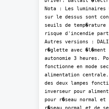
Driver: Ballast �lectr
Nota : Les luminaires 
sur le dessus sont con
seuils de temp�rature 
risque d'incendie part
Autres versions : DALI
r�glette avec �l�ment 
autonomie 3 heures. Po
fonctionne en mode sec
alimentation centrale.
des deux lampes foncti
inverseur pour aliment
pour r�seau normal et 
r�seau normal et de se