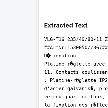
Extracted Text
VLG-T16 235/49/80-11 Z
##ArtNr:1530050//367##
D�signation

Platine-r�glette avec 
11. Contacts coulissan
: Platine-r�glette IP2
d'acier galvanis�, pro
verrou quart de tour, 
la fixation des r�flec