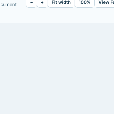
−
+
Fit width
100%
View F
document