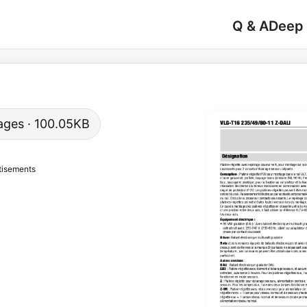
Q & A
Deep
 pages · 100.05KB
tisements