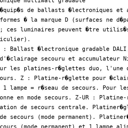
onique multiwatt gradable

�quip�s de ballasts �lectroniques et a
formes � la marque D (surfaces ne d�pa
; ces luminaires peuvent �tre utilis�s
iculier).

 : Ballast �lectronique gradable DALI
d'�clairage secouru et accumulateur Ni
ur les platines-r�glettes duo, l'une d
ours. Z : Platine-r�glette pour �clair
 1 lampe = r�seau de secours. Pour les
onne en mode secours. Z-UR : Platine-r
ation de secours centrale. Platiner�gl
de secours (mode permanent). Platiner�
cours (mode permanent) et 1 lampe alim