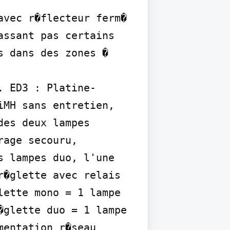
vec r�flecteur ferm� 
ssant pas certains 
 dans des zones � 
. ED3 : Platine-
MH sans entretien, 
es deux lampes 
age secouru, 
 lampes duo, l'une 
�glette avec relais 
ette mono = 1 lampe 
glette duo = 1 lampe 
entation r�seau 