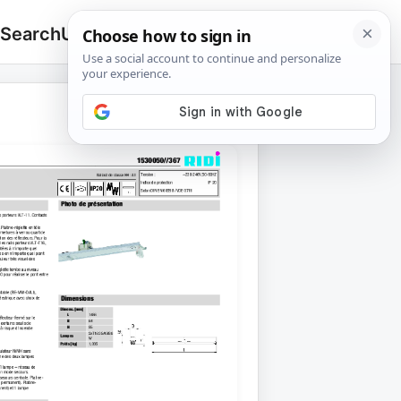
 Search
Upload
🔍
Search
for: