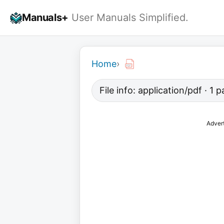
Skip
Manuals+
User Manuals Simplified.
to
content
Home
›
File info: application/pdf · 1
Adver