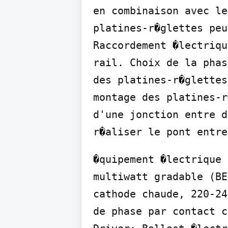
en combinaison avec le
platines-r�glettes peu
Raccordement �lectriqu
rail. Choix de la phas
des platines-r�glettes
montage des platines-r
d'une jonction entre d
r�aliser le pont entre
�quipement �lectrique 
multiwatt gradable (BE
cathode chaude, 220-24
de phase par contact c