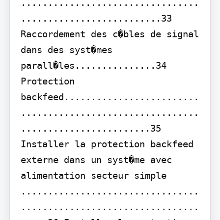
.................................
..........................33 
Raccordement des c�bles de signal 
dans des syst�mes 
parall�les...............34

Protection 
backfeed.........................
.................................
........................35

Installer la protection backfeed 
externe dans un syst�me avec 
alimentation secteur simple 
.................................
.................................