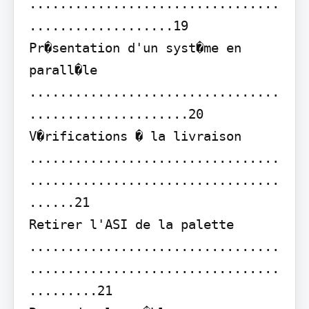
.................................
...................19 
Pr�sentation d'un syst�me en 
parall�le 
.................................
.....................20

V�rifications � la livraison 
.................................
.................................
......21

Retirer l'ASI de la palette 
.................................
.................................
.........21
