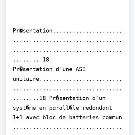
Pr�sentation.....................
.................................
.................................
........ 18

Pr�sentation d'une ASI 
unitaire.........................
.................................
........18 Pr�sentation d'un 
syst�me en parall�le redondant 
1+1 avec bloc de batteries commun 
.................................