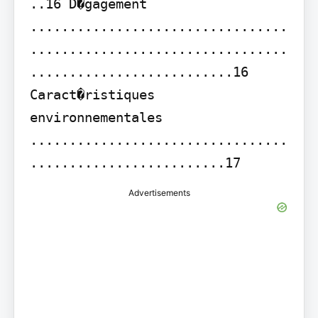
..16 D�gagement 
.................................
.................................
..........................16 
Caract�ristiques 
environnementales 
.................................
.........................17
Advertisements