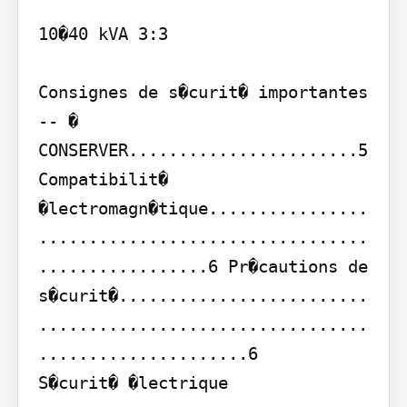
10�40 kVA 3:3

Consignes de s�curit� importantes 
-- � 
CONSERVER.......................5

Compatibilit� 
�lectromagn�tique................
.................................
.................6 Pr�cautions de 
s�curit�.........................
.................................
.....................6

S�curit� �lectrique 