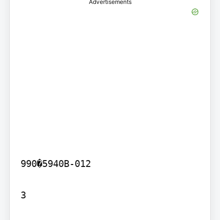
Advertisements
990�5940B-012

3
