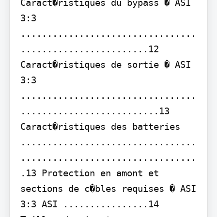
Caract�ristiques du bypass � ASI 
3:3 
.................................
........................12 
Caract�ristiques de sortie � ASI 
3:3 
.................................
..........................13 
Caract�ristiques des batteries 
.................................
.................................
.13 Protection en amont et 
sections de c�bles requises � ASI 
3:3 ASI ................14 