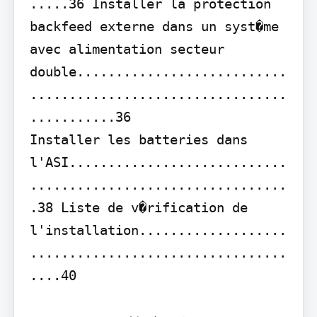
.....36 Installer la protection 
backfeed externe dans un syst�me 
avec alimentation secteur 
double...........................
.................................
...........36

Installer les batteries dans 
l'ASI............................
.................................
.38 Liste de v�rification de 
l'installation...................
.................................
....40