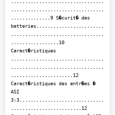
.................................
.................................
..............9 S�curit� des 
batteries........................
.................................
.................10

Caract�ristiques 
.................................
.................................
......................12

Caract�ristiques des entr�es � 
ASI 
3:3..............................
.........................12 