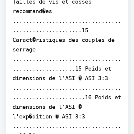
Tailles de vis et cosses 
recommand�es 
.................................
.....................15 
Caract�ristiques des couples de 
serrage 
.................................
...................15 Poids et 
dimensions de l'ASI � ASI 3:3 
.................................
......................16 Poids et 
dimensions de l'ASI � 
l'exp�dition � ASI 3:3 
.................................