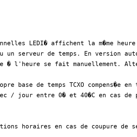
nnelles LEDI� affichent la m�me heure 
u un serveur de temps. En version auto
e � l'heure se fait manuellement. Alte
opre base de temps TCXO compens�e en t
ec / jour entre 0� et 40�C en cas de p
tions horaires en cas de coupure de se