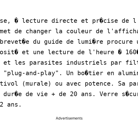
se, � lecture directe et pr�cise de l'
met de changer la couleur de l'afficha
brevet�e du guide de lumi�re procure u
osit� et une lecture de l'heure � 160�
 et les parasites industriels par filt
 "plug-and-play". Un bo�tier en alumin
tivol (murale) ou avec potence. Sa par
 dur�e de vie + de 20 ans. Verre s�cur
2 ans.
Advertisements