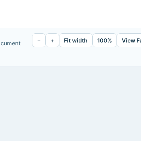
−
+
Fit width
100%
View F
document