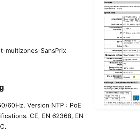
t-multizones-SansPrix
ng
0/60Hz. Version NTP : PoE
ifications. CE, EN 62368, EN
C.