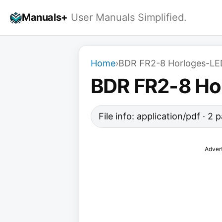
Skip
Manuals+
User Manuals Simplified.
to
content
Home
›
BDR FR2-8 Horloges-LED
BDR FR2-8 Ho
File info: application/pdf · 2
Adver