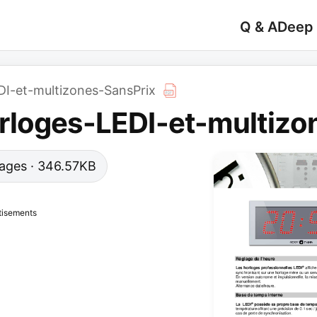
Q & A
Deep
I-et-multizones-SansPrix
rloges-LEDI-et-multizo
 pages · 346.57KB
tisements