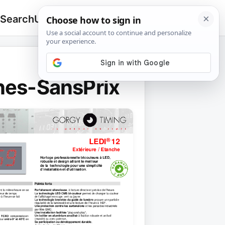
 Search
Upload
🔍
Search
for:
nes-SansPrix