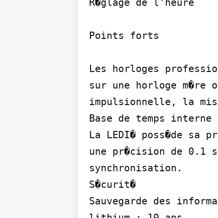
R�glage de l'heure

Points forts

Les horloges professio
sur une horloge m�re o
impulsionnelle, la mis
Base de temps interne

La LEDI� poss�de sa pr
une pr�cision de 0.1 s
synchronisation.

S�curit�

Sauvegarde des informa
lithium : 10 ans.
