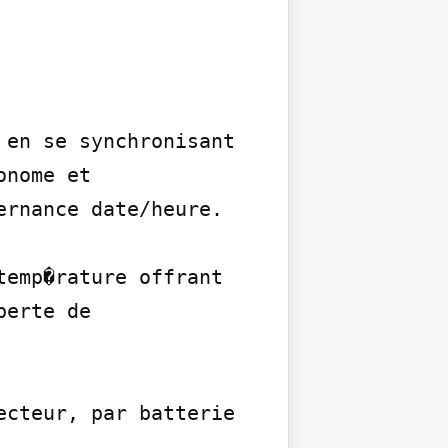
en se synchronisant 
nome et 
rnance date/heure.

emp�rature offrant 
erte de 
cteur, par batterie 